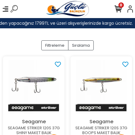
0
en yapacağınız 1799TL ve üzeri alışverişlerinizde kargo ücretsiz.
Filtreleme
Sıralama
Seagame
Seagame
SEAGAME STRIKER 120S 37G
SEAGAME STRIKER 120S 37G
SHINY MAKET BALIK
BOOPS MAKET BALIK