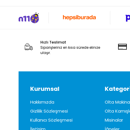
Hızlı Teslimat
Siparişleriniz en kısa sürede elinize
ulaşır.
Kurumsal
Kategori
Hakkımızda
Olta Makinal
Gizlilik Sözleşmesi
Olta Kamışl
Kullanıcı Sözleşmesi
Misinalar
İletişim
İğneler