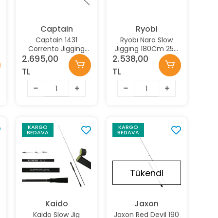
Captain
Ryobi
Captain 1431
Ryobı Nara Slow
Corrento Jigging
Jıggıng 180Cm 250
189cm 2 Pc Slow Jig
Atarlı Jig Kamışı
2.695,00
2.538,00
Kamışı 100-250
TL
TL
Atarlı
KARGO
KARGO
BEDAVA
BEDAVA
Stokta Yok
Tükendi
Kaido
Jaxon
Kaido Slow Jig
Jaxon Red Devil 190