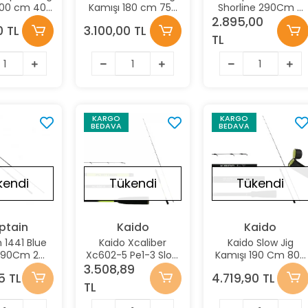
200 cm 40-
Kamışı 180 cm 75-
Shorline 290Cm 2
r 2 Parça
225 gr 2 Parça
Parça Shore Jig
2.895,00
0 TL
3.100,00 TL
Kamışı 40-90Gr
TL
Aksiyonlu
KARGO
KARGO
BEDAVA
BEDAVA
Stokta Yok
Stokta Yok
Stokta 
kendi
Tükendi
Tükendi
ptain
Kaido
Kaido
 1441 Blue
Kaido Xcaliber
Kaido Slow Jig
290Cm 2
Xc602-5 Pe1-3 Slow
Kamışı 190 Cm 80-
Shore Jig
Jig Kamışı 190Cm
150Gr Pe 2-3
3.508,89
5 TL
4.719,90 TL
5-70Gr Atar
60-280Gr
Tetiksiz
TL