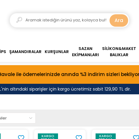
Ara
SAZAN
SİLİKON&MAKET
İPS
ŞAMANDIRALAR
KURŞUNLAR
EKİPMANLARI
BALIKLAR
Havale ile ödemelerinizde anında %3 indirim sizleri bekliyor
in altındaki siparişler için kargo ücretimiz sabit 129,90 TL dir.
KARGO
KARGO