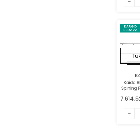
KARGO
BEDAVA
Tü
K
Kaido 
Spining 
320G J
7.614,5