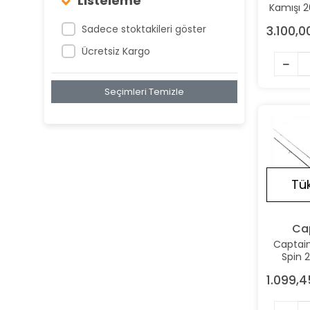
Listeleme
Kamışı 
120 g
Sadece stoktakileri göster
3.100,0
Ücretsiz Kargo
Seçimleri Temizle
Tü
Ca
Captain
Spin 
Parça 
1.099,4
Kamışı 1