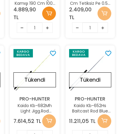
Kamışı 190 Cm 100-
Cm Tetiksiz Pe 0.5-
200Gr Pe 3-4
1.2 Jig Kamışı
4.889,90
2.409,00
Tetiksiz
TL
TL
KARGO
KARGO
BEDAVA
BEDAVA
Yok
Stokta Yok
Stokta Yok
Tükendi
Tükendi
PRO-HUNTER
PRO-HUNTER
Kaido Kb-682Mh
Kaido Kb-652Hs
Light Jigg.Rod
Baitcast Rod Blue
Casting Chartreuse
Jig Kamışı
7.614,52 TL
11.211,05 TL
Jig Kamışı