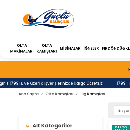
OLTA
OLTA
MİSİNALAR
İĞNELER
FIRDÖNDÜ&KL
MAKİNALARI
KAMIŞLARI
 1799TL ve üzeri alışverişlerinizde kargo ücretsiz.
1799 TL'n
Ana Sayfa
Olta Kamışları
Jig Kamışları
Alt Kategoriler
KARGO