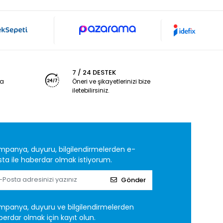
7 / 24 DESTEK
ya
Öneri ve şikayetlerinizi bize
iletebilirsiniz.
mpanya, duyuru, bilgilendirmelerden e-
ta ile haberdar olmak istiyorum.
Gönder
mpanya, duyuru ve bilgilendirmelerden
erdar olmak için kayıt olun.