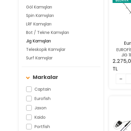
BEDAVA
Göl Kamışları
Spin Kamışları
LRF Kamışları
Bot / Tekne Kamışları
Jig Kamışları
Eur
Teleskopik Kamışlar
EUROFİ
JİG 
Surf Kamışlar
PARÇALI
2.275,
K
TL
Markalar
Captain
Eurofish
Jaxon
Kaido
Portfish