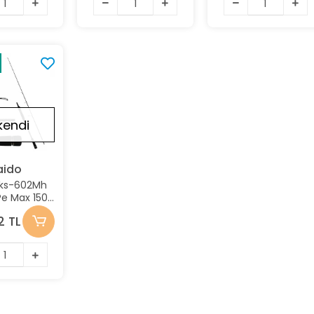
Stokta Yok
kendi
aido
Bks-602Mh
Pe Max 150-
ig Kamışı
2 TL