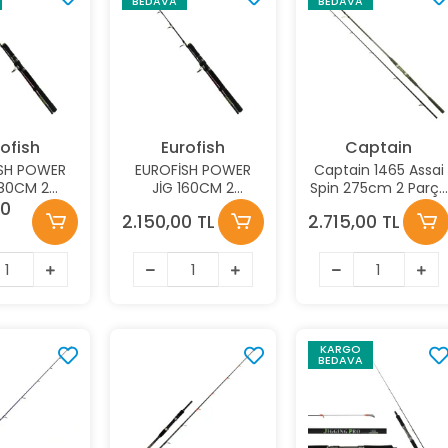
BEDAVA
BEDAVA
ofish
Eurofish
Captain
SH POWER
EUROFİSH POWER
Captain 1465 Assai
180CM 2
JİG 160CM 2
Spin 275cm 2 Parça
 BOT/TEKNE
PARÇALI BOT/TEKNE
Shore Jig Kamışı
00
2.150,00 TL
2.715,00 TL
AMIŞI
KAMIŞI
30-125gr Atar
KARGO
BEDAVA