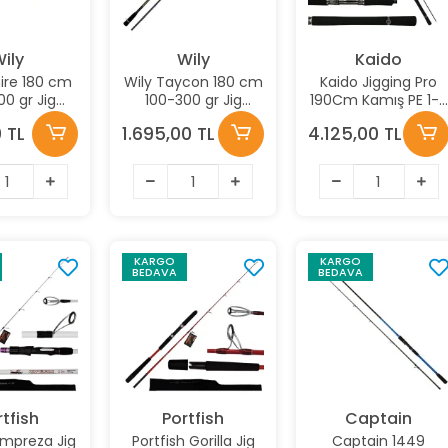
ily
Wily
Kaido
hire 180 cm
Wily Taycon 180 cm
Kaido Jigging Pro
00 gr Jig
100-300 gr Jig
190Cm Kamış PE 1-3
amışı
Kamışı
Jig Kamışı
0 TL
1.695,00 TL
4.125,00 TL
KARGO
KARGO
BEDAVA
BEDAVA
tfish
Portfish
Captain
 Impreza Jig
Portfish Gorilla Jig
Captain 1449