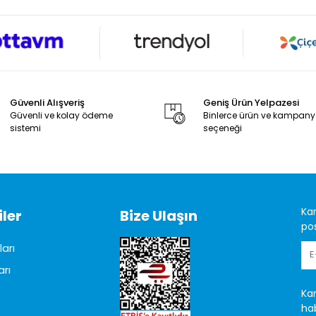
Güvenli Alışveriş
Geniş Ürün Yelpazesi
Güvenli ve kolay ödeme
Binlerce ürün ve kampan
sistemi
seçeneği
Ka
ler
Bize Ulaşın
pos
arı
arı
Ka
hab