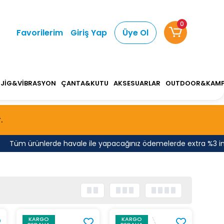
0
Favorilerim
Giriş Yap
Üye Ol
JİG&VİBRASYON
ÇANTA&KUTU
AKSESUARLAR
OUTDOOR&KAM
.
Tüm ürünlerde havale ile yapacağınız ödemelerde extra %3 indir
KARGO
KARGO