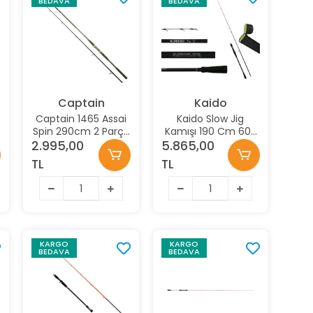
BEDAVA
BEDAVA
Captain
Kaido
Captain 1465 Assai
Kaido Slow Jig
Spin 290cm 2 Parça
Kamışı 190 Cm 60-
Shore Jig Kamışı
100Gr Pe 1-2 Tetiksiz
2.995,00
5.865,00
30-125gr Atar
TL
TL
KARGO
KARGO
BEDAVA
BEDAVA