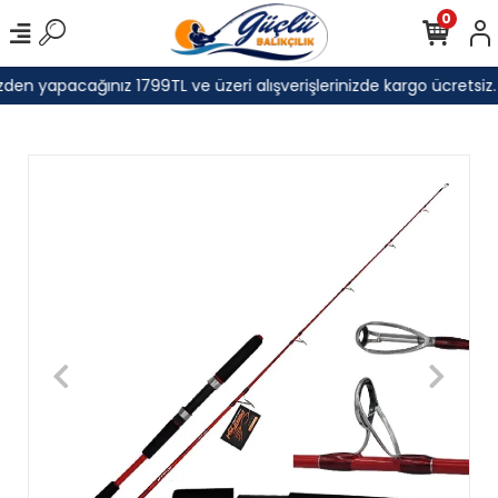
0
den yapacağınız 1799TL ve üzeri alışverişlerinizde kargo ücretsiz.