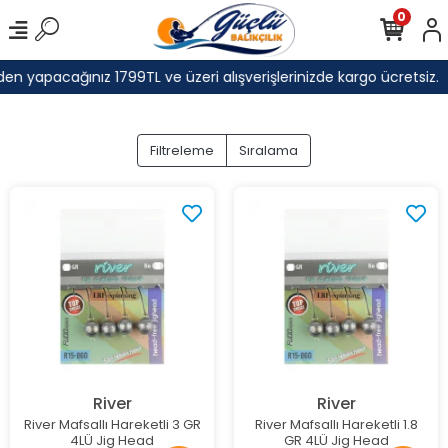
0
n yapacağınız 1799TL ve üzeri alışverişlerinizde kargo ücretsiz.
Filtreleme
Sıralama
River
River
River Mafsallı Hareketli 3 GR
River Mafsallı Hareketli 1.8
4LÜ Jig Head
GR 4LÜ Jig Head