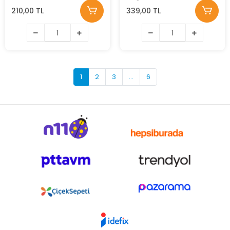
Black Nikel NO:3/0
210,00 TL
339,00 TL
1
2
3
...
6