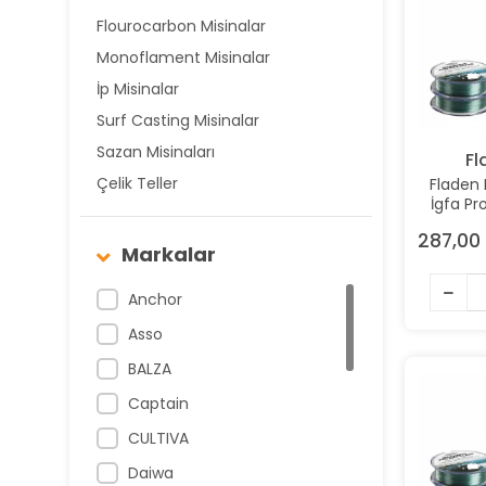
Flourocarbon Misinalar
Monoflament Misinalar
İp Misinalar
Surf Casting Misinalar
Sazan Misinaları
Fl
Çelik Teller
Fladen
İgfa P
300
287,00 
Monof
Markalar
M
Anchor
Asso
BALZA
Captain
CULTIVA
Daiwa