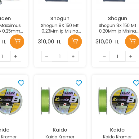
aden
Shogun
Shogun
 Maxximus
Shogun 8X 150 Mt
Shogun 8X 150 Mt
ro 0.25mm
0,23Mm İp Misina
0,20Mm İp Misina
m Yeşil
Dark Green
Dark Green
 TL
310,00 TL
310,00 TL
ilament
isina
aido
Kaido
Kaido
 Kramer
Kaido Kramer
Kaido Kramer