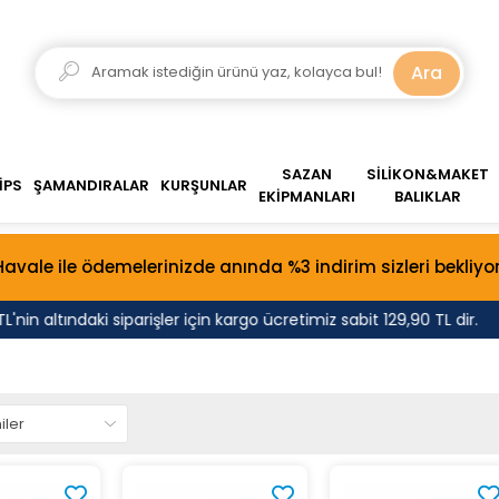
Ara
SAZAN
SİLİKON&MAKET
İPS
ŞAMANDIRALAR
KURŞUNLAR
EKİPMANLARI
BALIKLAR
Havale ile ödemelerinizde anında %3 indirim sizleri bekliyor
nin altındaki siparişler için kargo ücretimiz sabit 129,90 TL dir.