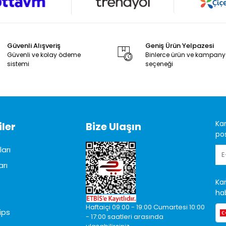
Güvenli Alışveriş
Geniş Ürün Yelpazesi
Güvenli ve kolay ödeme
Binlerce ürün ve kampan
sistemi
seçeneği
Ka
ler
Bize Ulaşın
pos
arı
arı
Ka
hab
Haftaiçi 09:00 - 19:00 Cumartesi 10:00
ips
- 17:00 saatleri arasında