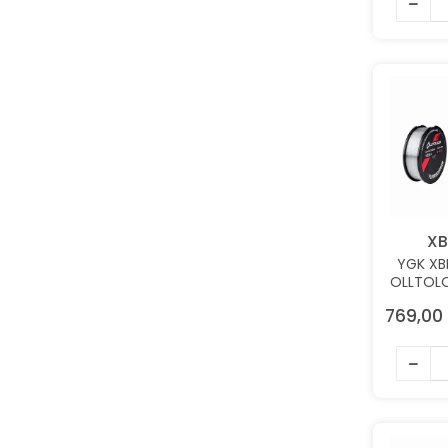
XB
YGK XB
OLLTOLO
6.5KG
769,00 
FLOUR
M