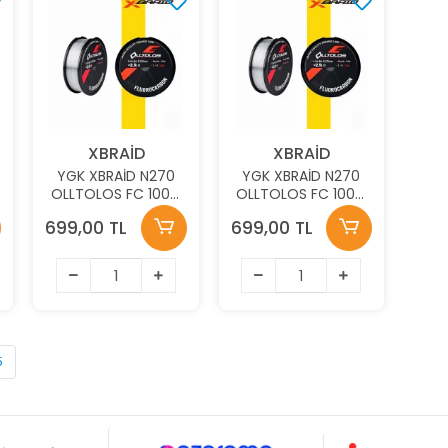
XBRAİD
XBRAİD
YGK XBRAİD N270
YGK XBRAİD N270
OLLTOLOS FC 100M
OLLTOLOS FC 100M
2.0KG 0.151MM
1.6KG 0.133MM
699,00 TL
699,00 TL
FLOUROCARBON
FLOUROCARBON
MİSİNA
MİSİNA
5