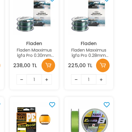
Fladen
Fladen
Fladen Maxximus
Fladen Maxximus
İgfa Pro 0.30mm
İgfa Pro 0.28mm
300m Yeşil
300m Yeşil
238,00 TL
225,00 TL
Monofilament
Monofilament
Misina
Misina