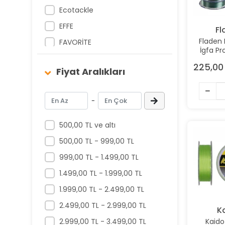
Ecotackle
EFFE
Fl
Fladen
FAVORİTE
İgfa P
Fladen
300
225,00
Monof
Fiyat Aralıkları
GOSEN
M
Kaido
-
King
Latex
500,00 TL ve altı
LuckyJohn
500,00 TL - 999,00 TL
Nippon
999,00 TL - 1.499,00 TL
Oskar
1.499,00 TL - 1.999,00 TL
Owner
1.999,00 TL - 2.499,00 TL
Pandora
2.499,00 TL - 2.999,00 TL
K
Seagame
2.999,00 TL - 3.499,00 TL
Kaido