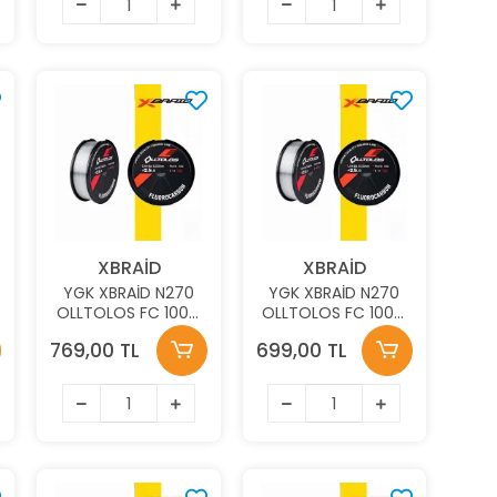
XBRAİD
XBRAİD
YGK XBRAİD N270
YGK XBRAİD N270
OLLTOLOS FC 100M
OLLTOLOS FC 100M
4.5KG 0.239MM
4.0KG 0.222MM
769,00 TL
699,00 TL
FLOUROCARBON
FLOUROCARBON
MİSİNA
MİSİNA