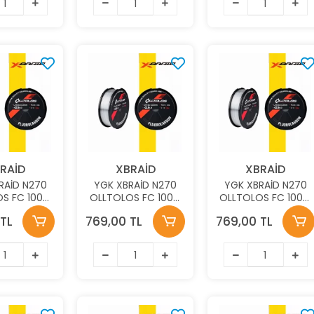
RAİD
XBRAİD
XBRAİD
RAİD N270
YGK XBRAİD N270
YGK XBRAİD N270
S FC 100M
OLLTOLOS FC 100M
OLLTOLOS FC 100M
 0.316MM
6.0KG 0.293MM
5.3KG 0.265MM
TL
769,00 TL
769,00 TL
OCARBON
FLOUROCARBON
FLOUROCARBON
İSİNA
MİSİNA
MİSİNA