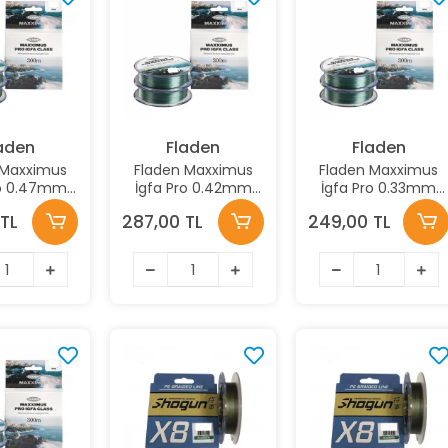
aden
Fladen
Fladen
 Maxximus
Fladen Maxximus
Fladen Maxximus
ro 0.47mm
İgfa Pro 0.42mm
İgfa Pro 0.33mm
m Yeşil
300m Yeşil
300m Yeşil
TL
287,00 TL
249,00 TL
ilament
Monofilament
Monofilament
isina
Misina
Misina