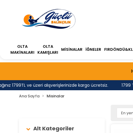
OLTA
OLTA
MİSİNALAR
İĞNELER
FIRDÖNDÜ&KL
MAKİNALARI
KAMIŞLARI
z 1799TL ve üzeri alışverişlerinizde kargo ücretsiz.
1799 TL'
Ana Sayfa
Misinalar
Alt Kategoriler