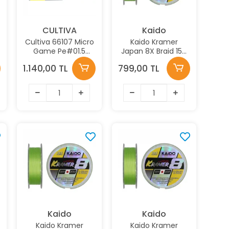
CULTIVA
Kaido
Cultiva 66107 Micro
Kaido Kramer
Game Pe#01.5
Japan 8X Braid 150
150Metre 4x ip
Mt 0,20mm Lime
1.140,00 TL
799,00 TL
Misina
Green İp Misina
Kaido
Kaido
Kaido Kramer
Kaido Kramer