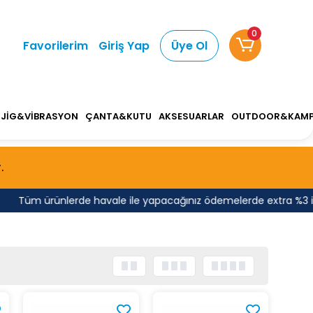
0
Favorilerim
Giriş Yap
Üye Ol
JİG&VİBRASYON
ÇANTA&KUTU
AKSESUARLAR
OUTDOOR&KAM
.
Tüm ürünlerde havale ile yapacağınız ödemelerde extra %3 indir