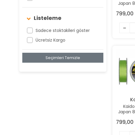
Japan 8
Seaguar
Mt 0,1
799,00 
Green 
Shimano
Listeleme
Shogun
Sadece stoktakileri göster
Stroft
Ücretsiz Kargo
VİTO
Vorteks
Seçimleri Temizle
Wily
XBRAİD
YGK
K
Kaido
Japan 8
Mt 0,0
799,00 
Green 