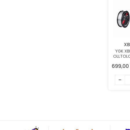
XB
YGK XB
OLLTOLO
3,3KG
699,00
FLOUR
M