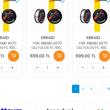
RAİD
XBRAİD
XBRAİD
RAİD N270
YGK XBRAİD N270
YGK XBRAİD N270
S FC 100M
OLLTOLOS FC 100M
OLLTOLOS FC 100M
 0.204MM
2.8KG 0.187MM
2.3KG 0.169MM
 TL
699,00 TL
699,00 TL
OCARBON
FLOUROCARBON
FLOUROCARBON
İSİNA
MİSİNA
MİSİNA
1
2
3
...
3