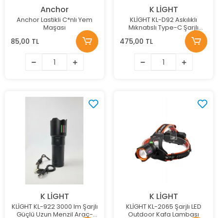
Anchor
K LİGHT
Anchor Lastikli C*nlı Yem
KLİGHT KL-D92 Askılıklı
Maşası
Mıknatıslı Type-C Şarjlı
Tamirci ve Kampçılar için el
85,00 TL
475,00 TL
feneri
K LİGHT
K LİGHT
KLİGHT KL-922 3000 lm Şarjlı
KLİGHT KL-2065 Şarjlı LED
Güçlü Uzun Menzil Araç-
Outdoor Kafa Lambası