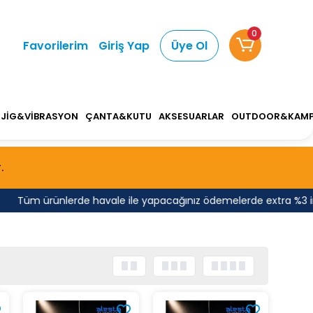
0
Favorilerim
Giriş Yap
Üye Ol
JİG&VİBRASYON
ÇANTA&KUTU
AKSESUARLAR
OUTDOOR&KAM
.
Tüm ürünlerde havale ile yapacağınız ödemelerde extra %3 indiri