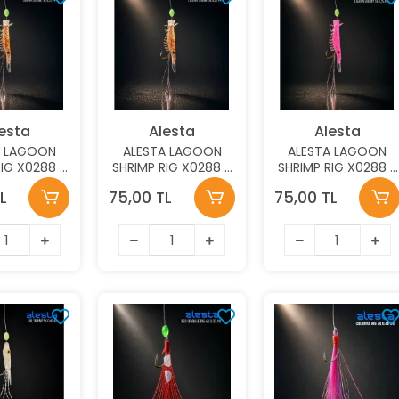
esta
Alesta
Alesta
A LAGOON
ALESTA LAGOON
ALESTA LAGOON
RIG X0288 5
SHRIMP RIG X0288 5
SHRIMP RIG X0288 5
K 0.35MM
KÖSTEK 0.35MM
KÖSTEK 0.35MM
L
75,00 TL
75,00 TL
6 İĞNE
NO:4 İĞNE
NO:6 İĞNE RENK:PINK
:HONEY
RENK:HONEY