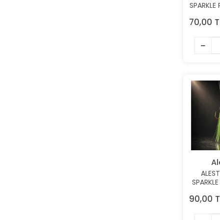
SPARKLE 
KÖSTE
70,00 T
TAKIM 0
Al
ALEST
SPARKLE
7 KÖST
90,00 T
TAKIM 0