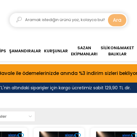
Ara
SAZAN
SİLİKON&MAKET
İPS
ŞAMANDIRALAR
KURŞUNLAR
EKİPMANLARI
BALIKLAR
Havale ile ödemelerinizde anında %3 indirim sizleri bekliyor
n altındaki siparişler için kargo ücretimiz sabit 129,90 TL dir.