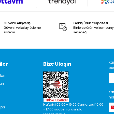
Güvenli Alışveriş
Geniş Ürün Yelpazesi
Güvenli ve kolay ödeme
Binlerce ürün ve kampan
sistemi
seçeneği
Ka
ler
Bize Ulaşın
pos
arı
arı
Ka
hab
Haftaiçi 09:00 - 19:00 Cumartesi 10:00
ips
- 17:00 saatleri arasında