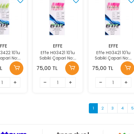
FFE
EFFE
EFFE
3422 10'lu
Effe HG3421 10'lu
Effe HG3421 10'lu
Çapari No:9
Sabiki Çapari No:9
Sabiki Çapari No:7
k:3422
Renk:3421
Renk:3421
L
75,00 TL
75,00 TL
1
2
3
4
5