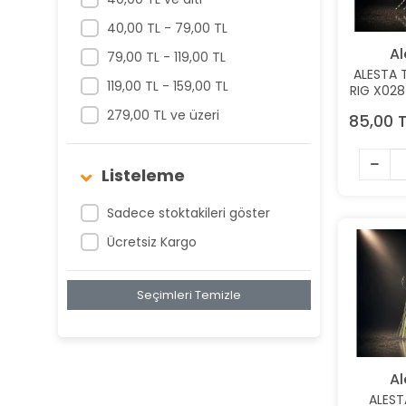
40,00 TL - 79,00 TL
Al
79,00 TL - 119,00 TL
ALESTA 
119,00 TL - 159,00 TL
RIG X028
HAZI
279,00 TL ve üzeri
85,00 T
0.40MM 
Listeleme
Sadece stoktakileri göster
Ücretsiz Kargo
Seçimleri Temizle
Al
ALEST