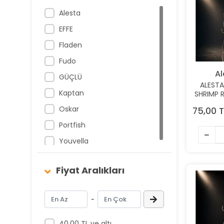
Alesta
EFFE
Fladen
Fudo
Al
GÜÇLÜ
ALEST
Kaptan
SHRIMP 
KÖSTE
Oskar
75,00 T
NO:
RENK
Portfish
Youvella
Fiyat Aralıkları
-
40,00 TL ve altı