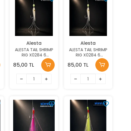
Alesta
Alesta
ALESTA TAIL SHRIMP
ALESTA TAIL SHRIMP
RIG X0284 6
RIG X0284 6
KÖSTEK HAZIR TAKIM
KÖSTEK HAZIR TAKIM
85,00 TL
85,00 TL
0.30MM NO:6 İĞNE
0.35MM NO:4 İĞNE