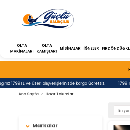
OLTA
OLTA
MİSİNALAR
İĞNELER
FIRDÖNDÜ&KL
MAKİNALARI
KAMIŞLARI
 1799TL ve üzeri alışverişlerinizde kargo ücretsiz.
1799 TL'ni
Ana Sayfa
Hazır Takımlar
Markalar