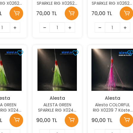
RIG X0262 5
SPARKLE RIG X0262 5
SPARKLE RIG X0262 
KLİ HAZIR
KÖSTEKLİ HAZIR
KÖSTEKLİ HAZIR
L
70,00 TL
70,00 TL
.37MM NO:8
TAKIM 0.40MM NO:6
TAKIM 0.45MM NO:4
İĞNE
İĞNE
İĞNE
esta
Alesta
Alesta
A GREEN
ALESTA GREEN
Alesta COLORFUL
 RIG X0244
SPARKLE RIG X0244
RIG X0239 7 Köstek
EKLİ HAZIR
7 KÖSTEKLİ HAZIR
Hazır Takım 0,40M
L
90,00 TL
90,00 TL
.37MM NO:6
TAKIM 0.40MM NO:4
İğne NO:4
İĞNE
İĞNE