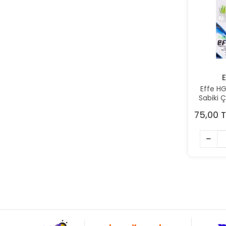
E
Effe HG
Sabiki 
Ren
75,00 T