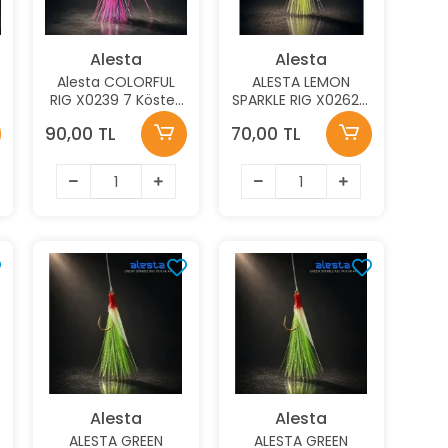
Alesta
Alesta
Alesta COLORFUL
ALESTA LEMON
RIG X0239 7 Köstek
SPARKLE RIG X0262 5
Hazır Takım 0,35MM
KÖSTEKLİ HAZIR
90,00 TL
70,00 TL
İğne NO:6
TAKIM 0.35MM NO:10
İĞNE
Alesta
Alesta
ALESTA GREEN
ALESTA GREEN