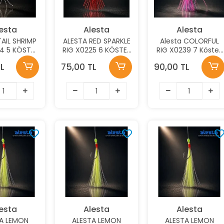
esta
Alesta
Alesta
TAIL SHRIMP
ALESTA RED SPARKLE
Alesta COLORFUL
4 5 KÖSTEK
RIG X0225 6 KÖSTEK
RIG X0239 7 Köstek
R TAKIM
HAZIR TAKIM 0.30MM
Hazır Takım 0,30MM
L
75,00 TL
90,00 TL
NO:2 İĞNE
NO:8 İĞNE
İğne NO:8
esta
Alesta
Alesta
A LEMON
ALESTA LEMON
ALESTA LEMON