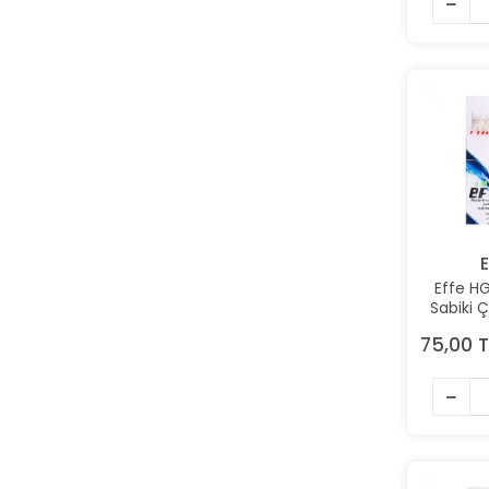
E
Effe HG
Sabiki 
Ren
75,00 T