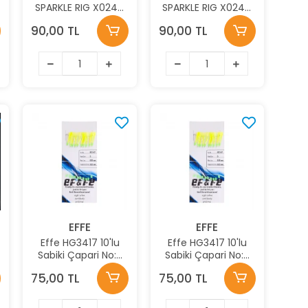
5
SPARKLE RIG X0244
SPARKLE RIG X0244
7 KÖSTEKLİ HAZIR
7 KÖSTEKLİ HAZIR
90,00 TL
90,00 TL
TAKIM 0.33MM NO:10
TAKIM 0.35MM NO:8
İĞNE
İĞNE
EFFE
EFFE
Effe HG3417 10'lu
Effe HG3417 10'lu
Sabiki Çapari No:9
Sabiki Çapari No:7
M
Renk:3417
Renk:3417
75,00 TL
75,00 TL