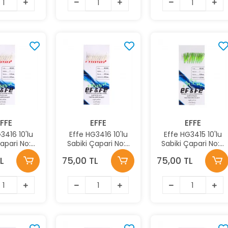
FFE
EFFE
EFFE
3416 10'lu
Effe HG3416 10'lu
Effe HG3415 10'lu
Çapari No:7
Sabiki Çapari No:9
Sabiki Çapari No:9
k:3416
Renk:3416
Renk:3415
L
75,00 TL
75,00 TL