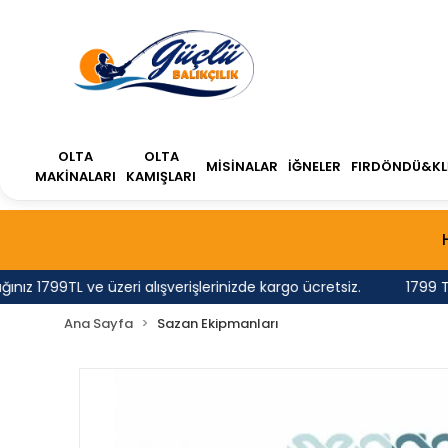
OLTA
OLTA
MİSİNALAR
İĞNELER
FIRDÖNDÜ&KL
MAKİNALARI
KAMIŞLARI
1799TL ve üzeri alışverişlerinizde kargo ücretsiz.
1799 TL'nin
Ana Sayfa
Sazan Ekipmanları