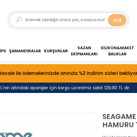
Ara
SAZAN
SİLİKON&MAKET
İPS
ŞAMANDIRALAR
KURŞUNLAR
EKİPMANLARI
BALIKLAR
Havale ile ödemelerinizde anında %3 indirim sizleri bekliyor
 altındaki siparişler için kargo ücretimiz sabit 129,90 TL dir.
SEAGAME 
HAMURU 