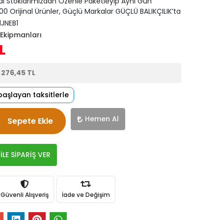
di Stoklarımızdan Özenle Paketleyip Aynı Gün
0 Orijinal Ürünler, Güçlü Markalar GÜÇLÜ BALIKÇILIK’ta
1JNEB1
Ekipmanları
L
e
276,45 TL
başlayan taksitlerle
Hemen Al
Sepete Ekle
LE SİPARİŞ VER
Güvenli Alışveriş
İade ve Değişim