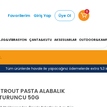
0
Favorilerim
Giriş Yap
Üye Ol
JİG&VİBRASYON
ÇANTA&KUTU
AKSESUARLAR
OUTDOOR&KAM
.
Tüm ürünlerde havale ile yapacağınız ödemelerde extra %3 indirim
TROUT PASTA ALABALIK
TURUNCU 50G