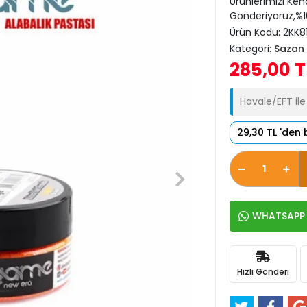
Ürünlerimizi Ken
Gönderiyoruz,%10
Ürün Kodu:
2KK8
Kategori:
Sazan 
285,00 T
Havale/EFT il
29,30 TL 'den 
WHATSAPP İ
Hızlı Gönderi