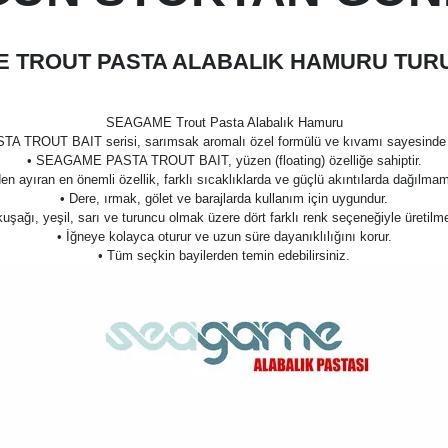
 TROUT PASTA ALABALIK HAMURU TUR
SEAGAME Trout Pasta Alabalık Hamuru
STA TROUT BAIT serisi, sarımsak aromalı özel formülü ve kıvamı sayesinde kısa
• SEAGAME PASTA TROUT BAIT, yüzen (floating) özelliğe sahiptir.
en ayıran en önemli özellik, farklı sıcaklıklarda ve güçlü akıntılarda dağılm
• Dere, ırmak, gölet ve barajlarda kullanım için uygundur.
uşağı, yeşil, sarı ve turuncu olmak üzere dört farklı renk seçeneğiyle üretilme
• İğneye kolayca oturur ve uzun süre dayanıklılığını korur.
• Tüm seçkin bayilerden temin edebilirsiniz.