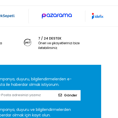
7 / 24 DESTEK
ya
Öneri ve şikayetlerinizi bize
iletebilirsiniz.
mpanya, duyuru, bilgilendirmelerden e-
ta ile haberdar olmak istiyorum.
Gönder
mpanya, duyuru ve bilgilendirmelerden
erdar olmak için kayıt olun.