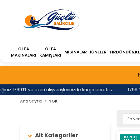
OLTA
OLTA
MİSİNALAR
İĞNELER
FIRDÖNDÜ&KL
MAKİNALARI
KAMIŞLARI
 1799TL ve üzeri alışverişlerinizde kargo ücretsiz.
1799 TL'n
Ana Sayfa
YGK
Alt Kategoriler
KARGO