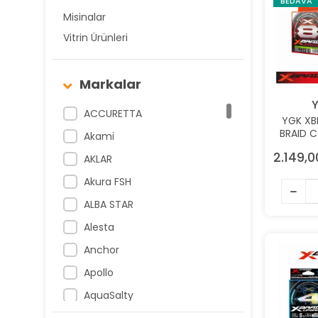
BEDAVA
Misinalar
Vitrin Ürünleri
Markalar
ACCURETTA
YGK XB
BRAID C
Akami
300M 23
2.149,0
AKLAR
FLUO
Akura FSH
ALBA STAR
Alesta
Anchor
Apollo
AquaSalty
Argeus