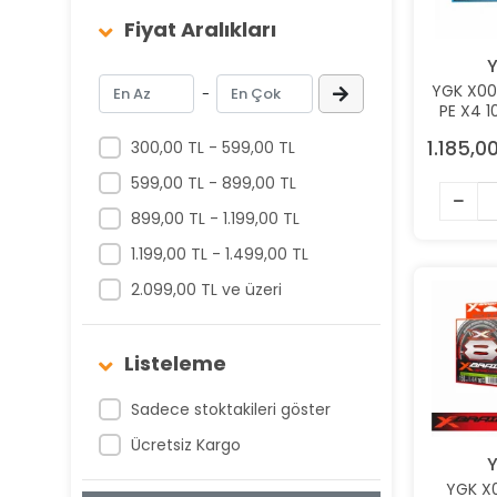
Fiyat Aralıkları
Asso
BALZA
YGK X00
-
Balzer
PE X4 
0.104MM
Berkley
1.185,0
300,00 TL - 599,00 TL
M
Bicampi
599,00 TL - 899,00 TL
Camminare
899,00 TL - 1.199,00 TL
Cannelle
1.199,00 TL - 1.499,00 TL
Çapa
2.099,00 TL ve üzeri
Captain
CULTIVA
Listeleme
Daiwa
Sadece stoktakileri göster
DENİZATI
Ücretsiz Kargo
EAGLE KING
YGK X0
Ecogear