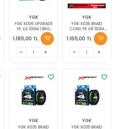
YGK
YGK
YGK X006 UPGRADE
YGK X035 BRAID
PE X4 100M 1.8KG
CORD PE X8 150M
0.07MM AJI LRF İP
5,4KG 0.117MM FLUO
1.185,00 TL
1.165,00 TL
MİSİNA
GREEN AJI LRF İP
MİSİNA
YGK
YGK
YGK X035 BRAID
YGK X035 BRAID