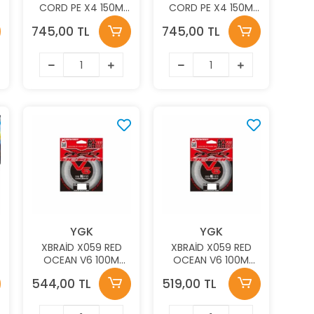
CORD PE X4 150M
CORD PE X4 150M
3,6KG 0.104 FLUO
2.7KG 0.09 FLUO
745,00 TL
745,00 TL
GREEN
GREEN
YGK
YGK
XBRAİD X059 RED
XBRAİD X059 RED
OCEAN V6 100M
OCEAN V6 100M
0,405MM
0,37MM
544,00 TL
519,00 TL
FLOUROCARBON
FLOUROCARBON
MİSİNA
MİSİNA