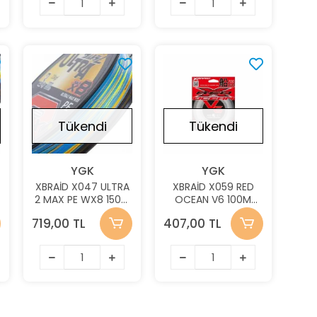
Yok
Stokta Yok
Stokta Yok
Tükendi
Tükendi
YGK
YGK
XBRAİD X047 ULTRA
XBRAİD X059 RED
2 MAX PE WX8 150M
OCEAN V6 100M
13KG 0.20MM İP
0,33MM
719,00 TL
407,00 TL
MİSİNA
FLOUROCARBON
MİSİNA