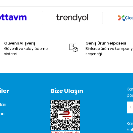
Güvenli Alışveriş
Geniş Ürün Yelpazesi
Güvenli ve kolay ödeme
Binlerce ürün ve kampan
sistemi
seçeneği
Ka
ler
Bize Ulaşın
pos
arı
arı
Ka
hab