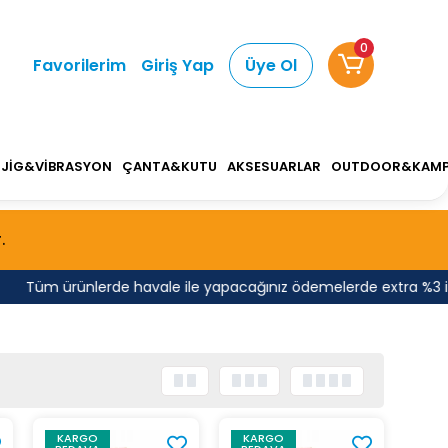
0
Favorilerim
Giriş Yap
Üye Ol
JİG&VİBRASYON
ÇANTA&KUTU
AKSESUARLAR
OUTDOOR&KAM
.
Tüm ürünlerde havale ile yapacağınız ödemelerde extra %3 indir
KARGO
KARGO