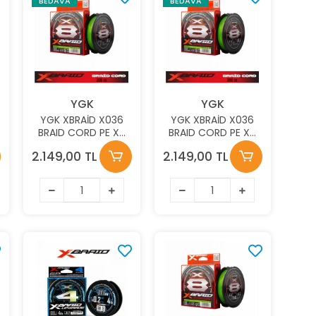
BEDAVA
BEDAVA
YGK
YGK
YGK XBRAİD X036
YGK XBRAİD X036
BRAID CORD PE X8
BRAID CORD PE X8
300M 11,2KG 0.18MM
300M 7.2KG 0.148
2.149,00 TL
2.149,00 TL
FLUO GREEN
FLUO GREEN