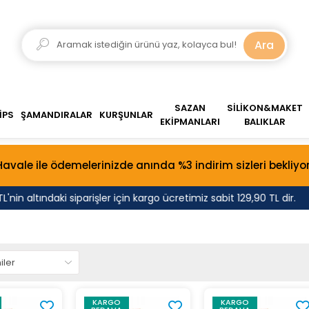
Ara
SAZAN
SİLİKON&MAKET
İPS
ŞAMANDIRALAR
KURŞUNLAR
EKİPMANLARI
BALIKLAR
Havale ile ödemelerinizde anında %3 indirim sizleri bekliyor
in altındaki siparişler için kargo ücretimiz sabit 129,90 TL dir.
KARGO
KARGO