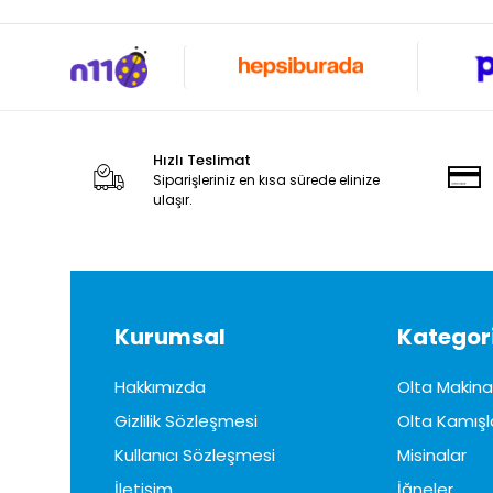
Lineaeffe
LuckyJohn
Marukyu
Maruto
Hızlı Teslimat
Mepps
Siparişleriniz en kısa sürede elinize
ulaşır.
Mutant
Nippon
Oskar
Owner
Kurumsal
Kategori
Pandora
Hakkımızda
Olta Makinal
PİRANHA
Gizlilik Sözleşmesi
Olta Kamışl
Police
Kullanıcı Sözleşmesi
Misinalar
Portfish
İletişim
İğneler
PRO-HUNTER