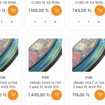
E X8 150M
CORD PE X8 150M
CORD PE X4 150M
 0.104MM
3.6KG 0.09MM FLUO
4,5KG 0.117 FLUO
0 TL
1.165,00 TL
745,00 TL
EEN AJI LRF
GREEN AJI LRF İP
GREEN
MİSİNA
MİSİNA
YGK
YGK
YGK
X049 ULTRA
XBRAİD X049 ULTRA
XBRAİD X047 ULTRA
E WX8 300M
2 MAX PE WX8 300M
2 MAX PE WX8 150M
G 0.20
6.8KG 0.14
8.8KG 0.16MM İP
0 TL
1.435,00 TL
719,00 TL
ICOLOR
MULTICOLOR
MİSİNA