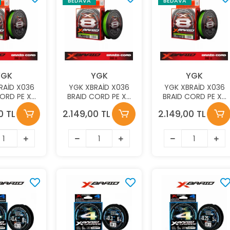
BEDAVA
BEDAVA
YGK
YGK
YGK
RAİD X036
YGK XBRAİD X036
YGK XBRAİD X036
ORD PE X8
BRAID CORD PE X8
BRAID CORD PE X8
KG 0.28MM
300M 16KG 0.23MM
300M 13,5KG
0 TL
2.149,00 TL
2.149,00 TL
 GREEN
FLUO GREEN
0.20MM FLUO GREEN