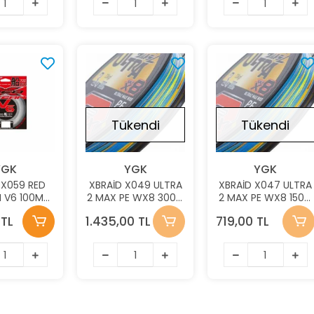
Stokta Yok
Stokta 
Tükendi
Tükendi
YGK
YGK
YGK
 X059 RED
XBRAİD X049 ULTRA
XBRAİD X047 ULTRA
 V6 100M
2 MAX PE WX8 300M
2 MAX PE WX8 150M
31MM
8.8KG 0.16
10.8KG 0.18MM İP
 TL
1.435,00 TL
719,00 TL
OCARBON
MULTICOLOR
MİSİNA
İSİNA