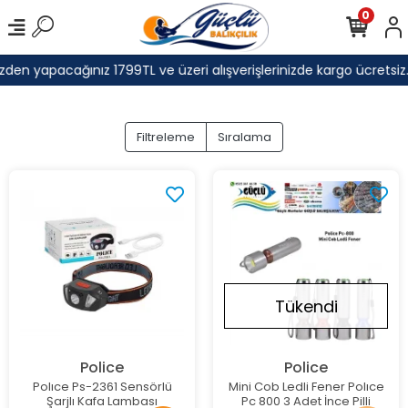
0
zden yapacağınız 1799TL ve üzeri alışverişlerinizde kargo ücretsiz.
Filtreleme
Sıralama
Tükendi
Police
Police
Polıce Ps-2361 Sensörlü
Mini Cob Ledli Fener Polıce
Şarjlı Kafa Lambası
Pc 800 3 Adet İnce Pilli