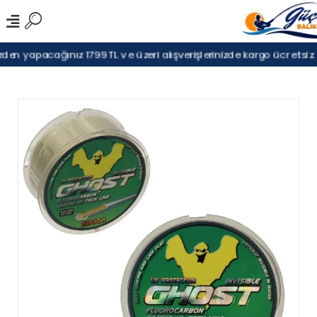
en yapacağınız 1799TL ve üzeri alışverişlerinizde kargo ücretsiz.