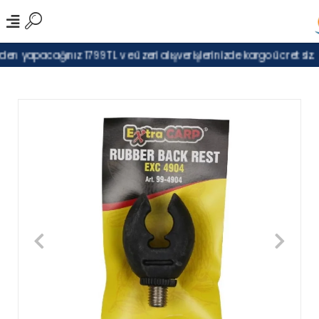
n yapacağınız 1799TL ve üzeri alışverişlerinizde kargo ücretsiz.