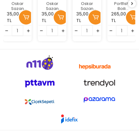
Oskar
Oskar
Oskar
Portfish
Sazan
Sazan
Sazan
Boili
Hamuru
Hamuru
Hamuru
Makas Şiş
35,00
35,00
35,00
265,00
110gr
110gr
110gr
6 lı
TL
TL
TL
TL
Doğal
Sarımsak
Anason
Combo
Sade
Aromalı
Aromalı
Set-3
Aromalı