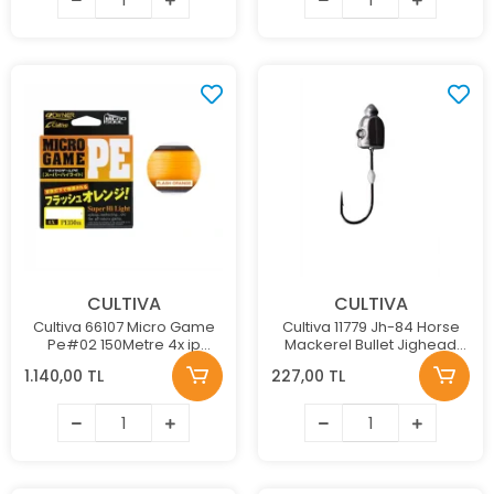
CULTIVA
CULTIVA
Cultiva 66107 Micro Game
Cultiva 11779 Jh-84 Horse
Pe#02 150Metre 4x ip
Mackerel Bullet Jighead
Misina
1,2Gr
1.140,00 TL
227,00 TL