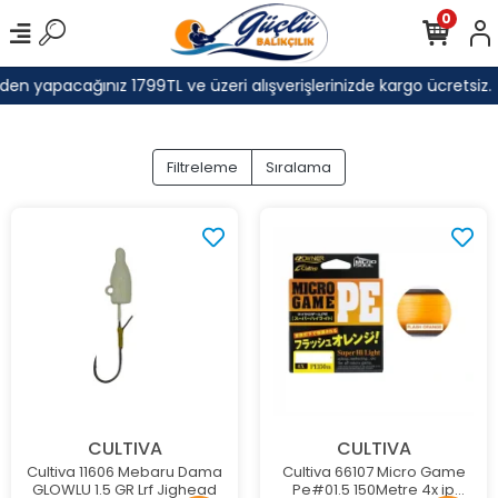
0
en yapacağınız 1799TL ve üzeri alışverişlerinizde kargo ücretsiz.
Filtreleme
Sıralama
CULTIVA
CULTIVA
Cultiva 11606 Mebaru Dama
Cultiva 66107 Micro Game
GLOWLU 1.5 GR Lrf Jighead
Pe#01.5 150Metre 4x ip