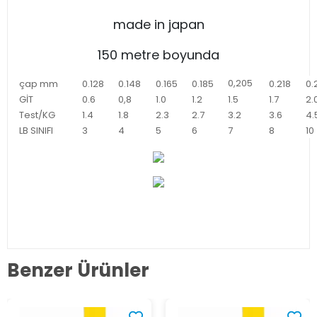
made in japan
150 metre boyunda
0,205
çap mm
0.128
0.148
0.165
0.185
0.218
0.
GİT
0.6
0,8
1.0
1.2
1.5
1.7
2.
Test/KG
1.4
1.8
2.3
2.7
3.2
3.6
4.
LB SINIFI
3
4
5
6
7
8
10
Benzer Ürünler