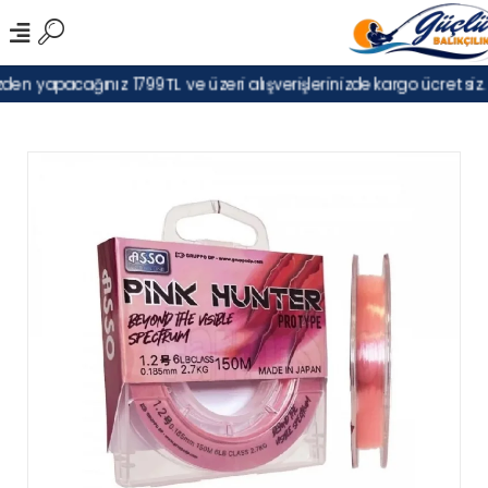
den yapacağınız 1799TL ve üzeri alışverişlerinizde kargo ücretsiz.