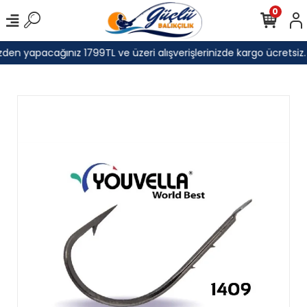
0
den yapacağınız 1799TL ve üzeri alışverişlerinizde kargo ücretsiz.