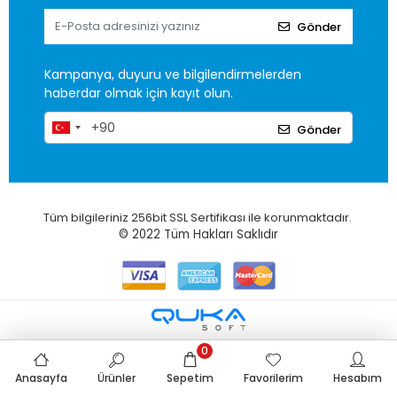
Gönder
Kampanya, duyuru ve bilgilendirmelerden
haberdar olmak için kayıt olun.
Gönder
Tüm bilgileriniz 256bit SSL Sertifikası ile korunmaktadır.
© 2022
Tüm Hakları Saklıdır
0
Anasayfa
Ürünler
Sepetim
Favorilerim
Hesabım