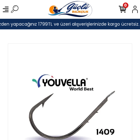
0
den yapacağınız 1799TL ve üzeri alışverişlerinizde kargo ücretsiz.