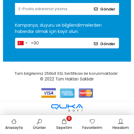
Gönder
Kampanya, duyuru ve bilgilendirmelerden
haberdar olmak için kayıt olun.
Gönder
Tüm bilgileriniz 256bit SSL Sertifikası ile korunmaktadır.
© 2022
Tüm Hakları Saklıdır
0
Anasayfa
Ürünler
Sepetim
Favorilerim
Hesabım