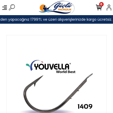
0
den yapacağınız 1799TL ve üzeri alışverişlerinizde kargo ücretsiz.