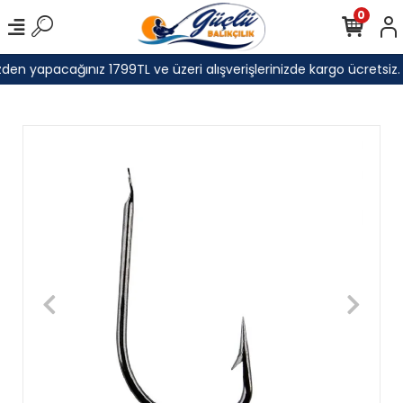
0
den yapacağınız 1799TL ve üzeri alışverişlerinizde kargo ücretsiz.