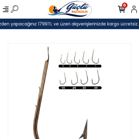
0
den yapacağınız 1799TL ve üzeri alışverişlerinizde kargo ücretsiz.