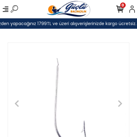
0
den yapacağınız 1799TL ve üzeri alışverişlerinizde kargo ücretsiz.