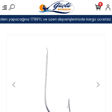
0
den yapacağınız 1799TL ve üzeri alışverişlerinizde kargo ücretsiz.