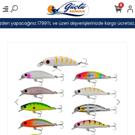
0
den yapacağınız 1799TL ve üzeri alışverişlerinizde kargo ücretsiz.