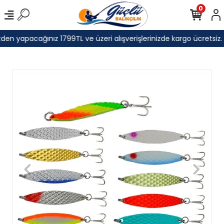
0
den yapacağınız 1799TL ve üzeri alışverişlerinizde kargo ücretsiz.