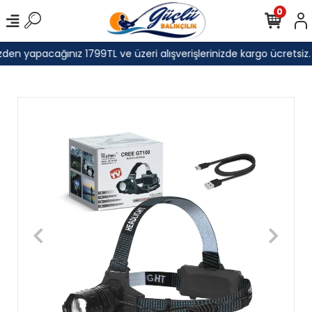
0
den yapacağınız 1799TL ve üzeri alışverişlerinizde kargo ücretsiz.