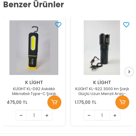
Benzer Ürünler
K LİGHT
K LİGHT
KLİGHT KL-D92 Askılıklı
KLİGHT KL-922 3000 lm Şarjlı
Mıknatıslı Type-C Şarjlı
Güçlü Uzun Menzil Araç-
Tamirci ve Kampçılar için el
Acil Durum LED El Feneri
475,00 TL
1.175,00 TL
feneri