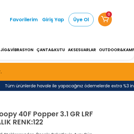
0
Favorilerim
Giriş Yap
Üye Ol
JİG&VİBRASYON
ÇANTA&KUTU
AKSESUARLAR
OUTDOOR&KAM
.
üm ürünlerde havale ile yapacağınız ödemelerde extra %3 indirim 
opy 40F Popper 3.1 GR LRF
LIK RENK:122