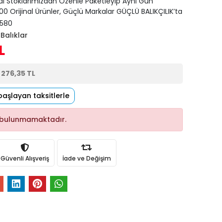
di Stoklarımızdan Özenle Paketleyip Aynı Gün
0 Orijinal Ürünler, Güçlü Markalar GÜÇLÜ BALIKÇILIK’ta
580
Balıklar
L
e
276,35 TL
başlayan taksitlerle
 bulunmamaktadır.
Güvenli Alışveriş
İade ve Değişim