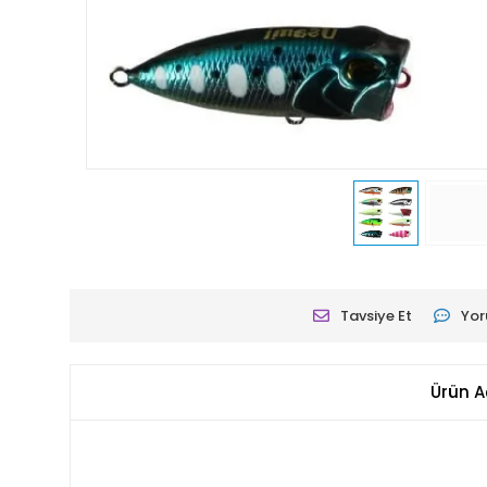
Tavsiye Et
Yor
Ürün A