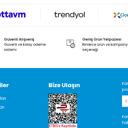
Güvenli Alışveriş
Geniş Ürün Yelpazesi
Güvenli ve kolay ödeme
Binlerce ürün ve kampan
sistemi
seçeneği
Ka
ler
Bize Ulaşın
pos
arı
arı
Ka
hab