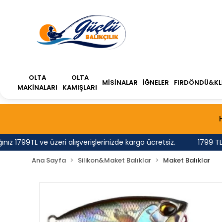
OLTA
OLTA
MİSİNALAR
İĞNELER
FIRDÖNDÜ&KL
MAKİNALARI
KAMIŞLARI
799TL ve üzeri alışverişlerinizde kargo ücretsiz.
1799 TL'nin
Ana Sayfa
Silikon&Maket Balıklar
Maket Balıklar