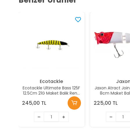
Benzer Ürünler
Ecotackle
Jaxo
Ecotackle Ultimate Bass 125F
Jaxon Atract Joi
12.5Cm 21G Maket Balık Renk:
8cm Maket Balı
213
245,00 TL
225,00 TL