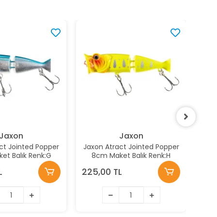
Jaxon
Jaxon
ct Jointed Popper
Jaxon Atract Jointed Popper
J
et Balık Renk:G
8cm Maket Balık Renk:H
L
225,00 TL
220