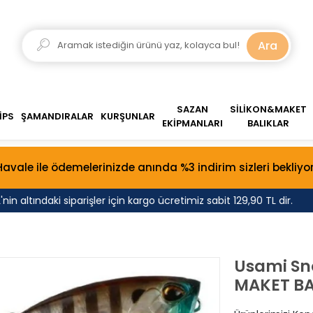
Ara
SAZAN
SİLİKON&MAKET
İPS
ŞAMANDIRALAR
KURŞUNLAR
EKİPMANLARI
BALIKLAR
Havale ile ödemelerinizde anında %3 indirim sizleri bekliyor
 altındaki siparişler için kargo ücretimiz sabit 129,90 TL dir.
T
Usami Sno
MAKET BA