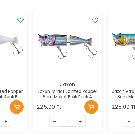
n
Jaxon
nted Popper
Jaxon Atract Jointed Popper
Jaxon Atra
k Renk:E
8cm Maket Balık Renk:A
8cm Mak
225,00 TL
225,00 T