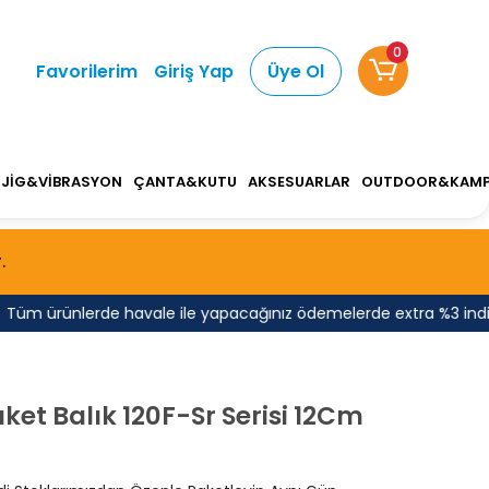
0
Favorilerim
Giriş Yap
Üye Ol
JİG&VİBRASYON
ÇANTA&KUTU
AKSESUARLAR
OUTDOOR&KAM
.
m ürünlerde havale ile yapacağınız ödemelerde extra %3 indirim f
et Balık 120F-Sr Serisi 12Cm