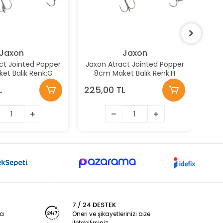
Jaxon
Jaxon
ct Jointed Popper
Jaxon Atract Jointed Popper
J
et Balık Renk:G
8cm Maket Balık Renk:H
L
225,00 TL
220
7 / 24 DESTEK
ya
Öneri ve şikayetlerinizi bize
iletebilirsiniz.