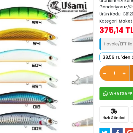
Ürünlerimizi Ken
Gönderiyoruz,%10
Ürün Kodu:
GB12
Kategori:
Maket 
375,14 T
Havale/EFT il
38,56 TL 'den 
WHATSAPP İ
Hızlı Gönderi