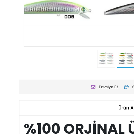
Tavsiye Et
Y
Ürün A
%100 ORJİNAL