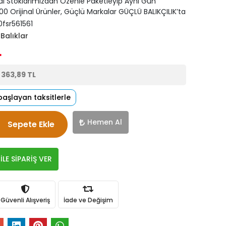
di Stoklarımızdan Özenle Paketleyip Aynı Gün
0 Orijinal Ürünler, Güçlü Markalar GÜÇLÜ BALIKÇILIK’ta
0fsr561561
Balıklar
L
e
363,89 TL
başlayan taksitlerle
Hemen Al
Sepete Ekle
LE SİPARİŞ VER
Güvenli Alışveriş
İade ve Değişim