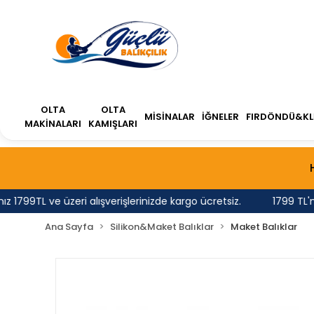
OLTA
OLTA
MİSİNALAR
İĞNELER
FIRDÖNDÜ&KL
MAKİNALARI
KAMIŞLARI
99TL ve üzeri alışverişlerinizde kargo ücretsiz.
1799 TL'nin 
Ana Sayfa
Silikon&Maket Balıklar
Maket Balıklar