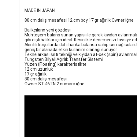
MADE IN JAPAN
80 cm dalış mesafesi 12 cm boy 17 gr ağırlık Owner iğne
Balıkçıların yeni gözdesi
Muhteşem balans sunan yapısı ile gerek kıyıdan avlanmala
gibi dişli balıklar için ideal. Kesinlikle denemenizi tavsiye e
Akıntılı koşullarda dahi harika balansa sahip seri sığ sular
geniş bir alanada etkin kullanım olanağı sunuyor
Tekne arkası sırtı tekniği ve kıyıdan at-çek (spin) avlanma
Tungsten Bilyalı Ağırlık Transfer Sistemi
Yüzen (Floating) karakteristikte
12 cm uzunluk
17 gr ağırlık
80 cm dalış mesafesi
Owner ST-46TN 2 numara iğne