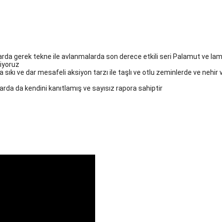
rda gerek tekne ile avlanmalarda son derece etkili seri Palamut ve la
diyoruz
da sıkı ve dar mesafeli aksiyon tarzı ile taşlı ve otlu zeminlerde ve neh
larda da kendini kanıtlamış ve sayısız rapora sahiptir