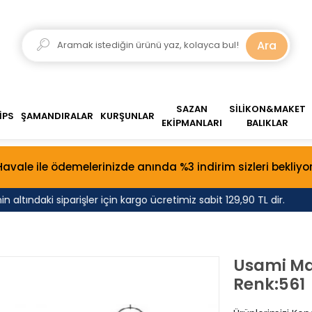
Ara
SAZAN
SİLİKON&MAKET
İPS
ŞAMANDIRALAR
KURŞUNLAR
EKİPMANLARI
BALIKLAR
Havale ile ödemelerinizde anında %3 indirim sizleri bekliyor
altındaki siparişler için kargo ücretimiz sabit 129,90 TL dir.
Tü
Usami Mak
Renk:561