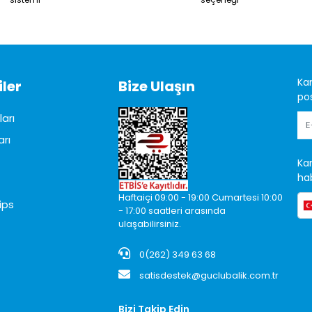
Ka
ler
Bize Ulaşın
pos
arı
arı
Ka
hab
Haftaiçi 09:00 - 19:00 Cumartesi 10:00
ips
- 17:00 saatleri arasında
ulaşabilirsiniz.
0(262) 349 63 68
satisdestek@guclubalik.com.tr
Bizi Takip Edin