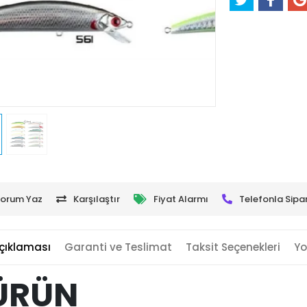
orum Yaz
Karşılaştır
Fiyat Alarmı
Telefonla Sipar
çıklaması
Garanti ve Teslimat
Taksit Seçenekleri
Yo
 ÜRÜN