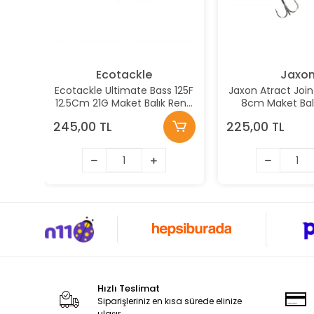
Ecotackle
Jaxo
Ecotackle Ultimate Bass 125F
Jaxon Atract Joi
12.5Cm 21G Maket Balık Renk:
8cm Maket Balı
213
245,00 TL
225,00 TL
Hızlı Teslimat
Siparişleriniz en kısa sürede elinize
ulaşır.