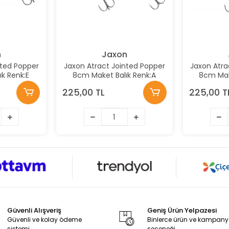
n
Jaxon
nted Popper
Jaxon Atract Jointed Popper
Jaxon Atra
k Renk:E
8cm Maket Balık Renk:A
8cm Mak
225,00 TL
225,00 T
Güvenli Alışveriş
Geniş Ürün Yelpazesi
Güvenli ve kolay ödeme
Binlerce ürün ve kampan
sistemi
seçeneği