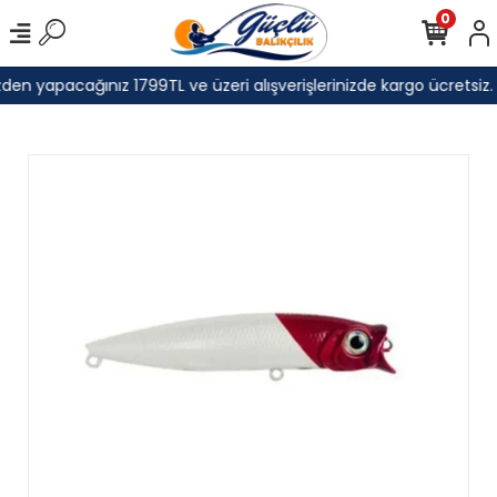
0
den yapacağınız 1799TL ve üzeri alışverişlerinizde kargo ücretsiz.