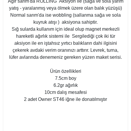
Ağır sarım'da ROLLİNG Aksiyon ile (sağa ve sola yarım
yatış - yaralanmış veya ölmek üzere olan balık yüzüşü)
Normal sarım'da ise wobbling (sallanma sağa ve sola
kuyruk atışı ) aksiyona sahiptir.
Sığ sularda kullanım için ideal olup magnet merkezli
hareketli ağırlık sistemi ile Sergilediği çok iki tür
aksiyon ile en iştahsız yırtıcı balıkların dahi ilgisini
çekerek avdaki verim oranınızı arttırır. Levrek, turna,
lüfer avlarında denemeniz gereken yüzen maket serisi.
Ürün özellikleri
7.5cm boy
6.2gr ağırlık
10cm dalış mesafesi
2 adet Owner ST46 iğne ile donatılmıştır