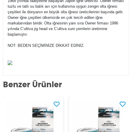
1968 yılında faaliyetine başlayan Japon iğne üreticisi. Owner firması
tuzlu ve tatlı su balık avı için kullanıma uygun zengin olta iğnesi
çeşitleri ile dünyanın en büyük olta iğnesi üreticilerinin başında gelir.
Owner iğne çeşitleri ülkemizde en çok tercih edilen iğne
markalarından biridir. Olta iğnesinin yanı sıra Owner firması 1996
yılında C’ultiva jig head ve C’ultiva suni yemlerin üretimine
başlamıştır.
NOT: BEDEN SEÇİMİNİZE DİKKAT EDİNİZ.
Benzer Ürünler