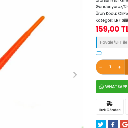
Ürünlerimizi Ken
Gönderiyoruz,%10
Ürün Kodu:
OEP
Kategori:
LRF Sil
159,00 T
Havale/EFT il
WHATSAPP İ
Hızlı Gönderi