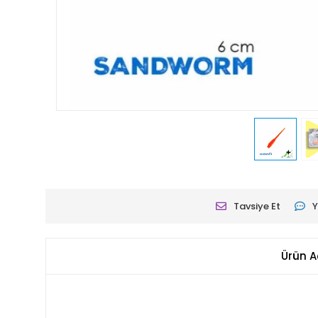
Tavsiye Et
Y
Ürün A