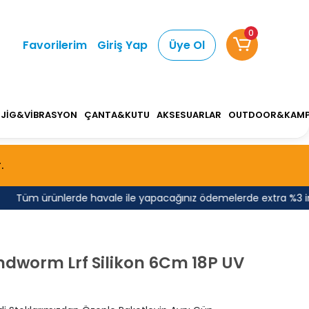
0
Favorilerim
Giriş Yap
Üye Ol
JİG&VİBRASYON
ÇANTA&KUTU
AKSESUARLAR
OUTDOOR&KAM
.
Tüm ürünlerde havale ile yapacağınız ödemelerde extra %3 indirim
ndworm Lrf Silikon 6Cm 18P UV