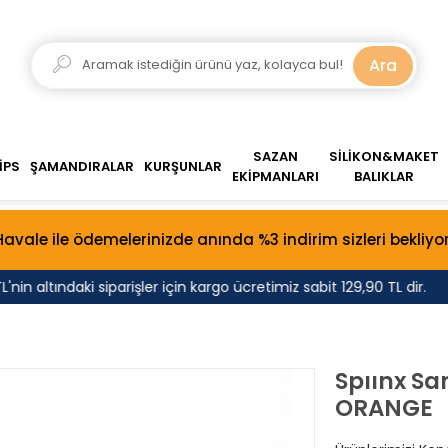
Ara
SAZAN
SİLİKON&MAKET
İPS
ŞAMANDIRALAR
KURŞUNLAR
EKİPMANLARI
BALIKLAR
Havale ile ödemelerinizde anında %3 indirim sizleri bekliyor
 altındaki siparişler için kargo ücretimiz sabit 129,90 TL dir.
Spıınx Sa
ORANGE