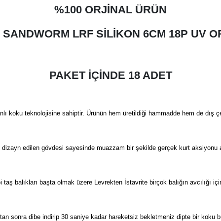
%100 ORJİNAL ÜRÜN
X SANDWORM LRF SİLİKON 6CM 18P UV 
PAKET İÇİNDE 18 ADET
manlı koku teknolojisine sahiptir. Ürünün hem üretildiği hammadde hem de dış çep
 dizayn edilen gövdesi sayesinde muazzam bir şekilde gerçek kurt aksiyonu ala
ş balıkları başta olmak üzere Levrekten İstavrite birçok balığın avcılığı içi
tan sonra dibe indirip 30 saniye kadar hareketsiz bekletmeniz dipte bir koku b