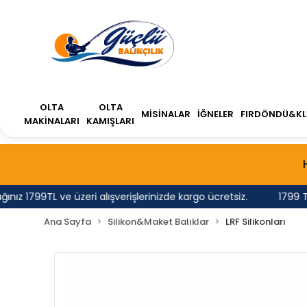
OLTA
OLTA
MİSİNALAR
İĞNELER
FIRDÖNDÜ&KL
MAKİNALARI
KAMIŞLARI
1799TL ve üzeri alışverişlerinizde kargo ücretsiz.
1799 TL'nin
Ana Sayfa
Silikon&Maket Balıklar
LRF Silikonları