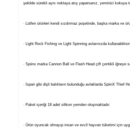
şekilde sürekli aynı noktaya atış yaparsanız, yeminizi kokuya 
· Lütfen ürünleri kendi sızdırmaz poşetinde, başka marka ve ürü
· Light Rock Fishing ve Light Spinning avlarınızda kullanabilirsin
· Spiinx marka Cannon Ball ve Flash Head çift çentikli iğneye sah
· İspari gibi dişli balıkların bulunduğu avlaklarda SpiinX Thief H
· Paket içeriği 18 adet silikon yemden oluşmaktadır.
· Ürün oyuncak olmayıp insan ve evcil hayvan tüketimi için uygu