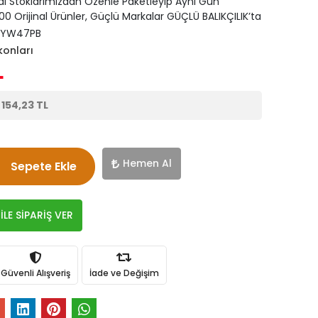
di Stoklarımızdan Özenle Paketleyip Aynı Gün
0 Orijinal Ürünler, Güçlü Markalar GÜÇLÜ BALIKÇILIK’ta
5YW47PB
ikonları
L
e
154,23 TL
Hemen Al
Sepete Ekle
LE SİPARİŞ VER
Güvenli Alışveriş
İade ve Değişim