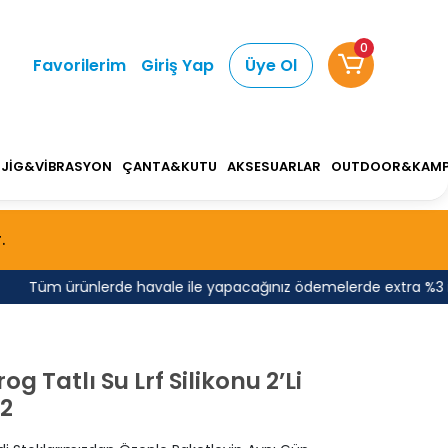
0
Favorilerim
Giriş Yap
Üye Ol
JİG&VİBRASYON
ÇANTA&KUTU
AKSESUARLAR
OUTDOOR&KAM
.
Tüm ürünlerde havale ile yapacağınız ödemelerde extra %3 indir
g Tatlı Su Lrf Silikonu 2’Li
2