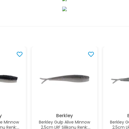
y
Berkley
ive Minnow
Berkley Gulp Alive Minnow
Berkley G
onu Renk:
2,5cm LRF Silikonu Renk:
2,5cm LR