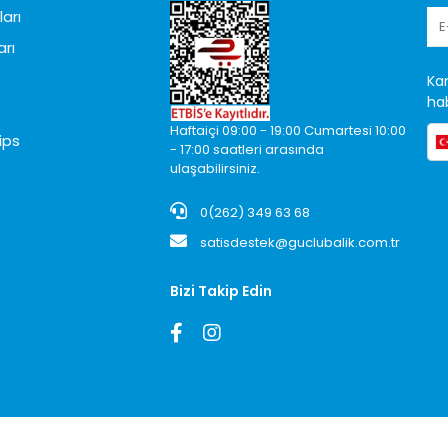
arı
arı
Ka
hab
Haftaiçi 09:00 - 19:00 Cumartesi 10:00
ips
- 17:00 saatleri arasında
ulaşabilirsiniz.
0(262) 349 63 68
satisdestek@guclubalik.com.tr
Bizi Takip Edin