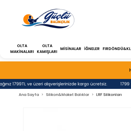
OLTA
OLTA
MİSİNALAR
İĞNELER
FIRDÖNDÜ&KL
MAKİNALARI
KAMIŞLARI
 1799TL ve üzeri alışverişlerinizde kargo ücretsiz.
1799 TL'n
Ana Sayfa
Silikon&Maket Balıklar
LRF Silikonları