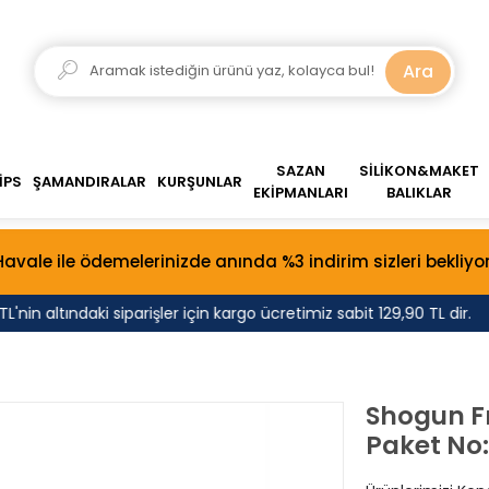
Ara
SAZAN
SİLİKON&MAKET
İPS
ŞAMANDIRALAR
KURŞUNLAR
EKİPMANLARI
BALIKLAR
Havale ile ödemelerinizde anında %3 indirim sizleri bekliyor
in altındaki siparişler için kargo ücretimiz sabit 129,90 TL dir.
Shogun Fro
Paket No: