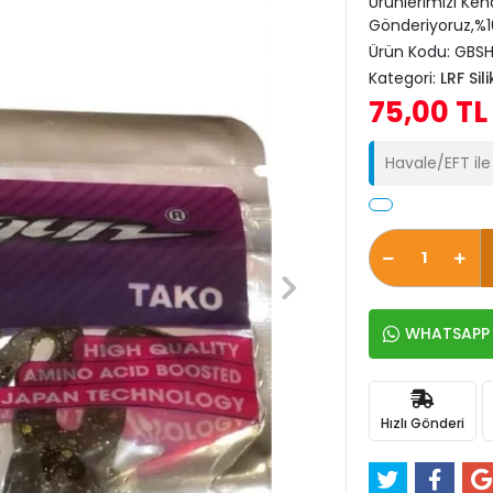
Ürünlerimizi Ken
Gönderiyoruz,%10
Ürün Kodu:
GBS
Kategori:
LRF Sil
75,00 TL
Havale/EFT il
WHATSAPP İ
Hızlı Gönderi