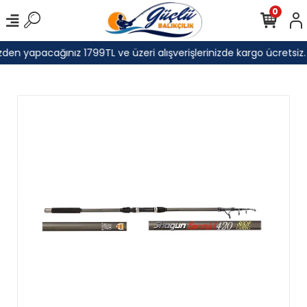
0
den yapacağınız 1799TL ve üzeri alışverişlerinizde kargo ücretsiz.