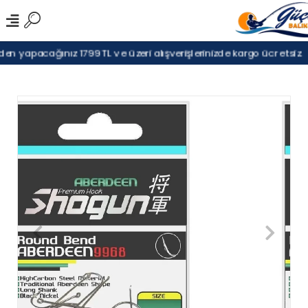
n yapacağınız 1799TL ve üzeri alışverişlerinizde kargo ücretsiz.