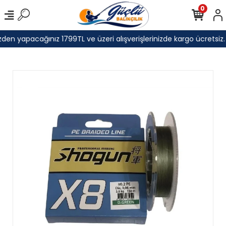
0
den yapacağınız 1799TL ve üzeri alışverişlerinizde kargo ücretsiz.