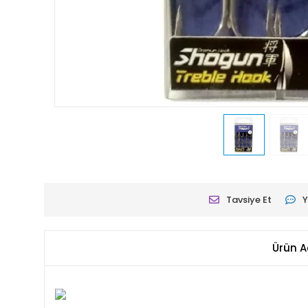
Tavsiye Et
Y
Ürün A