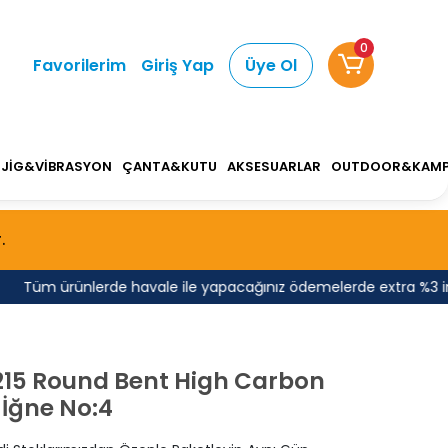
0
Favorilerim
Giriş Yap
Üye Ol
JİG&VİBRASYON
ÇANTA&KUTU
AKSESUARLAR
OUTDOOR&KAM
.
Tüm ürünlerde havale ile yapacağınız ödemelerde extra %3 indirim
215 Round Bent High Carbon
 İğne No:4