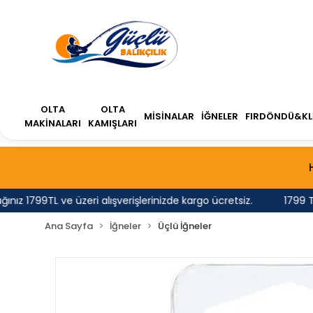
OLTA
OLTA
MİSİNALAR
İĞNELER
FIRDÖNDÜ&KL
MAKİNALARI
KAMIŞLARI
1799TL ve üzeri alışverişlerinizde kargo ücretsiz.
1799 TL'nin
Ana Sayfa
İğneler
Üçlü İğneler