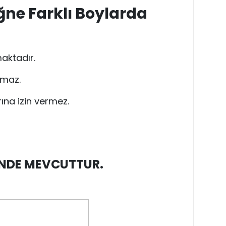
ğne Farklı Boylarda
maktadır.
pmaz.
ına izin vermez.
MİNDE MEVCUTTUR.