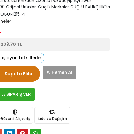
di Stoklarımızdan Özenle Paketleyip Aynı Gün
0 Orijinal Ürünler, Güçlü Markalar GÜÇLÜ BALIKÇILIK’ta
OGUN1215-4
ğneler
L
e
203,70 TL
başlayan taksitlerle
Hemen Al
Sepete Ekle
LE SİPARİŞ VER
Güvenli Alışveriş
İade ve Değişim