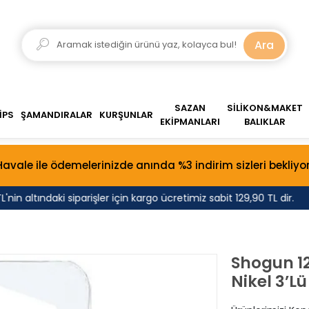
Ara
SAZAN
SİLİKON&MAKET
İPS
ŞAMANDIRALAR
KURŞUNLAR
EKİPMANLARI
BALIKLAR
Havale ile ödemelerinizde anında %3 indirim sizleri bekliyor
 altındaki siparişler için kargo ücretimiz sabit 129,90 TL dir.
Shogun 1
Nikel 3’Lü