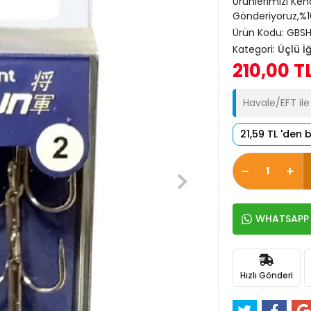
Ürünlerimizi Ken
Gönderiyoruz,%10
Ürün Kodu:
GBSH
Kategori:
Üçlü İ
210,00 T
Havale/EFT il
21,59 TL 'den 
WHATSAPP İ
Hızlı Gönderi