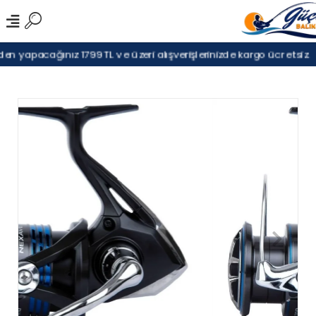
n yapacağınız 1799TL ve üzeri alışverişlerinizde kargo ücretsiz.