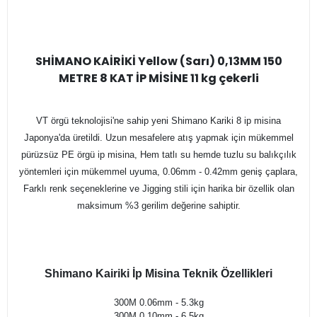
SHİMANO KAİRİKİ Yellow (Sarı) 0,13MM 150
METRE 8 KAT İP MİSİNE 11 kg çekerli
VT örgü teknolojisi'ne sahip yeni Shimano Kariki 8 ip misina
Japonya'da üretildi. Uzun mesafelere atış yapmak için mükemmel
pürüzsüz PE örgü ip misina, Hem tatlı su hemde tuzlu su balıkçılık
yöntemleri için mükemmel uyuma, 0.06mm - 0.42mm geniş çaplara,
Farklı renk seçeneklerine ve Jigging stili için harika bir özellik olan
maksimum %3 gerilim değerine sahiptir.
Shimano Kairiki İp Misina Teknik Özellikleri
300M 0.06mm - 5.3kg
300M 0.10mm - 6.5kg