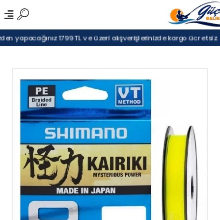
en yapacağınız 1799TL ve üzeri alışverişlerinizde kargo ücretsiz.