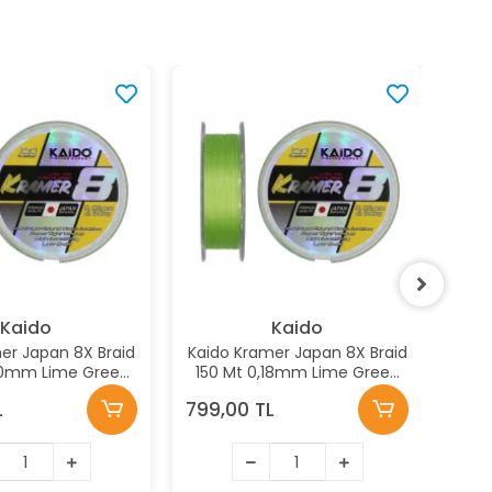
Kaido
Kaido
er Japan 8X Braid
Kaido Kramer Japan 8X Braid
Kaid
20mm Lime Green
150 Mt 0,18mm Lime Green
15
İp Misina
İp Misina
L
799,00 TL
799