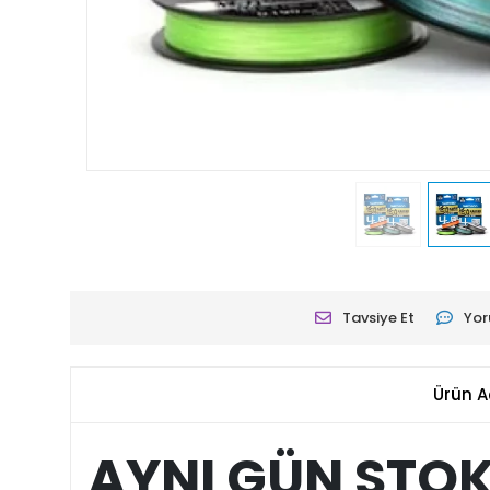
Tavsiye Et
Yor
Ürün A
AYNI GÜN STO