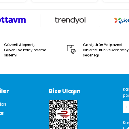
Güvenli Alışveriş
Geniş Ürün Yelpazesi
Güvenli ve kolay ödeme
Binlerce ürün ve kampan
sistemi
seçeneği
Ka
ler
Bize Ulaşın
pos
arı
arı
Ka
hab