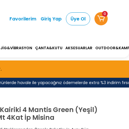
0
Favorilerim
Giriş Yap
Üye Ol
JİG&VİBRASYON
ÇANTA&KUTU
AKSESUARLAR
OUTDOOR&KAM
.
rde havale ile yapacağınız ödemelerde extra %3 indirim fırsatını
airiki 4 Mantis Green (Yeşil)
t 4Kat İp Misina