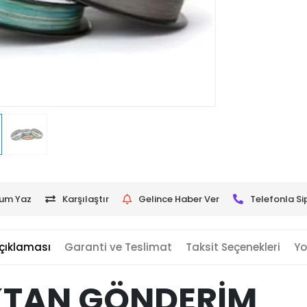
um Yaz
Karşılaştır
Gelince Haber Ver
Telefonla Si
çıklaması
Garanti ve Teslimat
Taksit Seçenekleri
Yo
KTAN GÖNDERİM