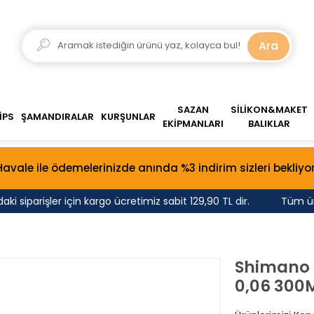
Ara
SAZAN
SİLİKON&MAKET
İPS
ŞAMANDIRALAR
KURŞUNLAR
EKİPMANLARI
BALIKLAR
Havale ile ödemelerinizde anında %3 indirim sizleri bekliyor
 siparişler için kargo ücretimiz sabit 129,90 TL dir.
Tüm ürünle
Shimano K
0,06 300M