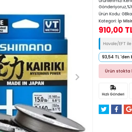
Ürünlerimizi Ken
Gönderiyoruz,%10
Ürün Kodu:
GBka
Kategori:
İp Misi
910,00 T
Havale/EFT il
93,54 TL 'den 
Ürün stokta
Hızlı Gönderi