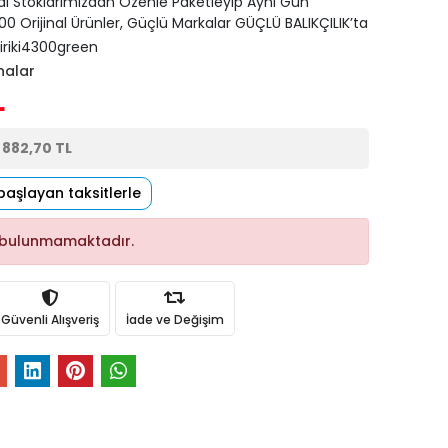
di Stoklarımızdan Özenle Paketleyip Aynı Gün
0 Orijinal Ürünler, Güçlü Markalar GÜÇLÜ BALIKÇILIK’ta
iriki4300green
nalar
L
e
882,70 TL
başlayan taksitlerle
 bulunmamaktadır.
Güvenli Alışveriş
İade ve Değişim