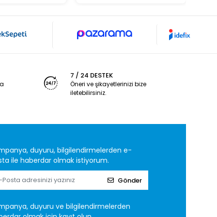
7 / 24 DESTEK
ya
Öneri ve şikayetlerinizi bize
iletebilirsiniz.
mpanya, duyuru, bilgilendirmelerden e-
ta ile haberdar olmak istiyorum.
Gönder
mpanya, duyuru ve bilgilendirmelerden
erdar olmak için kayıt olun.