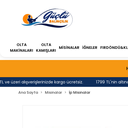
OLTA
OLTA
MİSİNALAR
İĞNELER
FIRDÖNDÜ&KL
MAKİNALARI
KAMIŞLARI
üzeri alışverişlerinizde kargo ücretsiz.
1799 TL'nin altındaki
Ana Sayfa
Misinalar
İp Misinalar