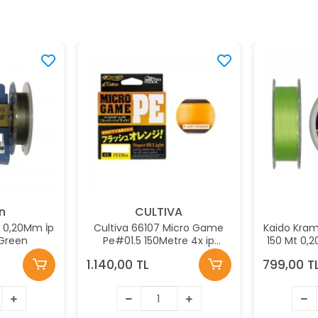
n
CULTIVA
 0,20Mm İp
Cultiva 66107 Micro Game
Kaido Kram
 Green
Pe#01.5 150Metre 4x ip
150 Mt 0,
Misina
1.140,00 TL
799,00 T