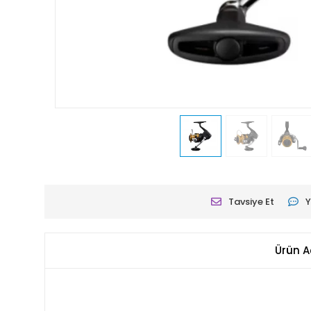
Tavsiye Et
Y
Ürün A