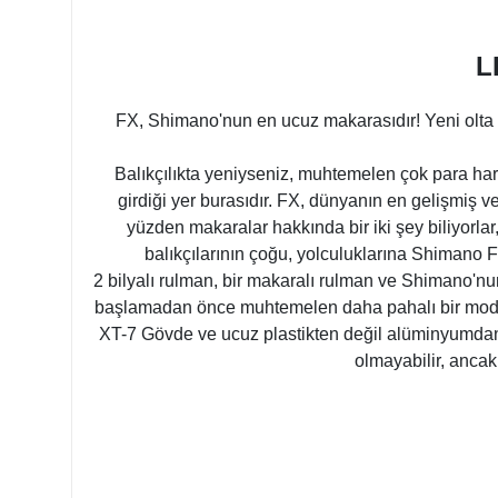
L
FX, Shimano'nun en ucuz makarasıdır! Yeni olta b
Balıkçılıkta yeniyseniz, muhtemelen çok para har
girdiği yer burasıdır. FX, dünyanın en gelişmiş v
yüzden makaralar hakkında bir iki şey biliyorla
balıkçılarının çoğu, yolculuklarına Shimano F
2 bilyalı rulman, bir makaralı rulman ve Shimano'nun
başlamadan önce muhtemelen daha pahalı bir modele 
XT-7 Gövde ve ucuz plastikten değil alüminyumdan y
olmayabilir, ancak