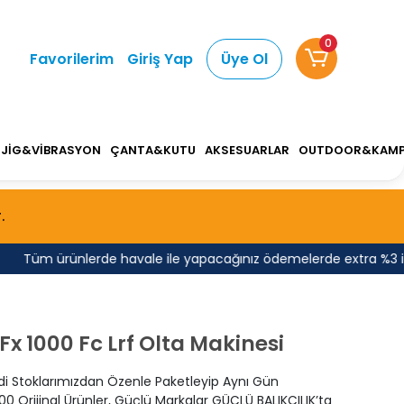
0
Favorilerim
Giriş Yap
Üye Ol
JİG&VİBRASYON
ÇANTA&KUTU
AKSESUARLAR
OUTDOOR&KAM
.
üm ürünlerde havale ile yapacağınız ödemelerde extra %3 indirim 
x 1000 Fc Lrf Olta Makinesi
di Stoklarımızdan Özenle Paketleyip Aynı Gün
0 Orijinal Ürünler, Güçlü Markalar GÜÇLÜ BALIKÇILIK’ta