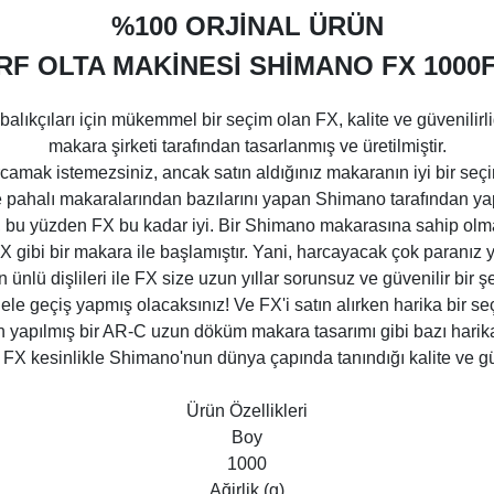
%100 ORJİNAL ÜRÜN
RF OLTA MAKİNESİ SHİMANO FX 1000
alıkçıları için mükemmel bir seçim olan FX, kalite ve güvenilirl
makara şirketi tarafından tasarlanmış ve üretilmiştir.
camak istemezsiniz, ancak satın aldığınız makaranın iyi bir se
e pahalı makaralarından bazılarını yapan Shimano tarafından yapılm
r, bu yüzden FX bu kadar iyi. Bir Shimano makarasına sahip olm
X gibi bir makara ile başlamıştır. Yani, harcayacak çok paranız
 ünlü dişlileri ile FX size uzun yıllar sorunsuz ve güvenilir bir 
geçiş yapmış olacaksınız! Ve FX'i satın alırken harika bir seçi
apılmış bir AR-C uzun döküm makara tasarımı gibi bazı harika tek
 FX kesinlikle Shimano'nun dünya çapında tanındığı kalite ve güv
Ürün Özellikleri
Boy
1000
Ağirlik (g)