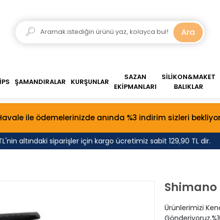
Ara
SAZAN
SİLİKON&MAKET
İPS
ŞAMANDIRALAR
KURŞUNLAR
EKİPMANLARI
BALIKLAR
Havale ile ödemelerinizde anında %3 indirim sizleri bekliyor
altındaki siparişler için kargo ücretimiz sabit 129,90 TL dir.
T
Shimano F
Ürünlerimizi Ken
Gönderiyoruz,%10