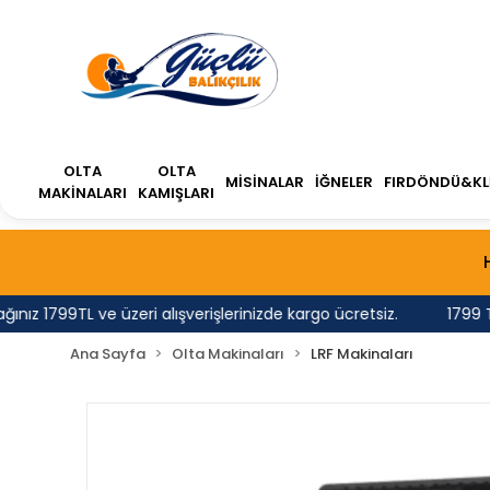
OLTA
OLTA
MİSİNALAR
İĞNELER
FIRDÖNDÜ&KL
MAKİNALARI
KAMIŞLARI
99TL ve üzeri alışverişlerinizde kargo ücretsiz.
1799 TL'nin 
Ana Sayfa
Olta Makinaları
LRF Makinaları