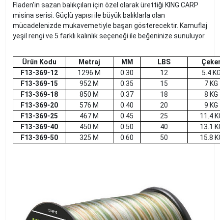
Fladen'in sazan balıkçıları için özel olarak ürettiği KING CARP
misina serisi. Güçlü yapısı ile büyük balıklarla olan
mücadelenizde mukavemetiyle başarı gösterecektir. Kamuflaj
yeşil rengi ve 5 farklı kalınlık seçeneği ile beğeninize sunuluyor.
Ürün Kodu
Metraj
MM
LBS
Çeke
F13-369-12
1296 M
0.30
12
5.4 K
F13-369-15
952 M
0.35
15
7 KG
F13-369-18
850 M
0.37
18
8 KG
F13-369-20
576 M
0.40
20
9 KG
F13-369-25
467 M
0.45
25
11.4 K
F13-369-40
450 M
0.50
40
13.1 K
F13-369-50
325 M
0.60
50
15.8 K