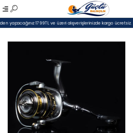
en yapacağınız 1799TL ve üzeri alışverişlerinizde kargo ücretsiz.