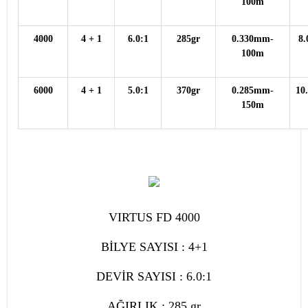
100m
4000
4 + 1
6.0:1
285gr
0.330mm-
8
100m
6000
4 + 1
5.0:1
370gr
0.285mm-
10
150m
VIRTUS FD 4000
BİLYE SAYISI : 4+1
DEVİR SAYISI : 6.0:1
AĞIRLIK : 285 gr