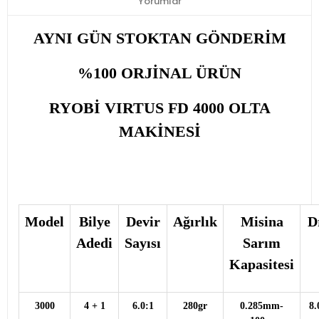
Yorumlar
AYNI GÜN STOKTAN GÖNDERİM
%100 ORJİNAL ÜRÜN
RYOBİ VIRTUS FD 4000 OLTA
MAKİNESİ
Model
Bilye
Devir
Ağırlık
Misina
D
Adedi
Sayısı
Sarım
Kapasitesi
3000
4 + 1
6.0:1
280gr
0.285mm-
8