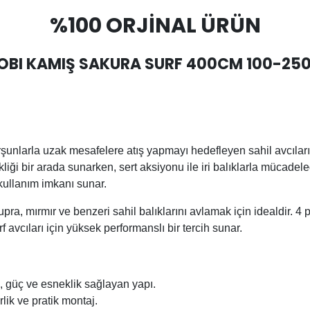
%100 ORJİNAL ÜRÜN
OBI KAMIŞ SAKURA SURF 400CM 100-25
şunlarla uzak mesafelere atış yapmayı hedefleyen sahil avcıları 
kliği bir arada sunarken, sert aksiyonu ile iri balıklarla mücad
 kullanım imkanı sunar.
upra, mırmır ve benzeri sahil balıklarını avlamak için idealdir. 4
f avcıları için yüksek performanslı bir tercih sunar.
, güç ve esneklik sağlayan yapı.
irlik ve pratik montaj.