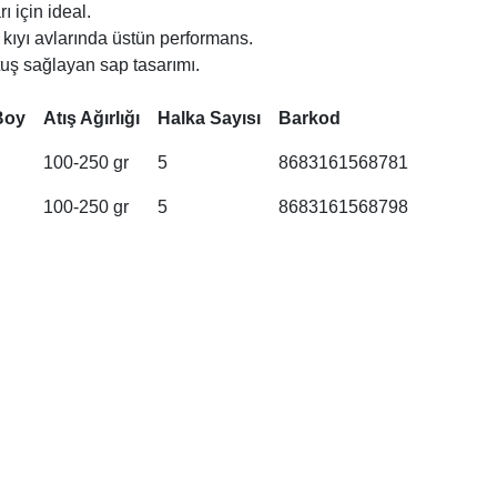
ı için ideal.
ve kıyı avlarında üstün performans.
utuş sağlayan sap tasarımı.
Boy
Atış Ağırlığı
Halka Sayısı
Barkod
100-250 gr
5
8683161568781
100-250 gr
5
8683161568798