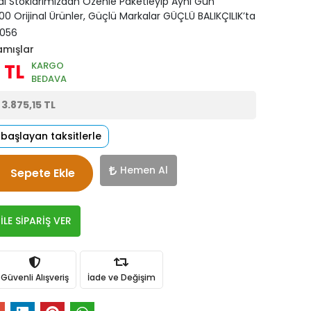
di Stoklarımızdan Özenle Paketleyip Aynı Gün
0 Orijinal Ürünler, Güçlü Markalar GÜÇLÜ BALIKÇILIK’ta
056
amışlar
KARGO
 TL
BEDAVA
e
3.875,15 TL
 başlayan taksitlerle
Hemen Al
Sepete Ekle
LE SİPARİŞ VER
Güvenli Alışveriş
İade ve Değişim