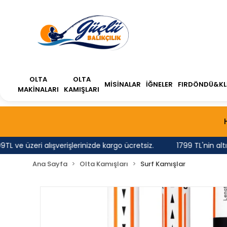
OLTA
OLTA
MİSİNALAR
İĞNELER
FIRDÖNDÜ&KL
MAKİNALARI
KAMIŞLARI
e üzeri alışverişlerinizde kargo ücretsiz.
1799 TL'nin altında
Ana Sayfa
Olta Kamışları
Surf Kamışlar