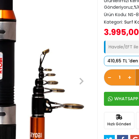
Ürünlerimizi Ken
Gönderiyoruz,%10
Ürün Kodu:
NS-8
Kategori:
Surf K
3.995,00
Havale/EFT il
410,65 TL 'den
WHATSAPP İ
Hızlı Gönderi