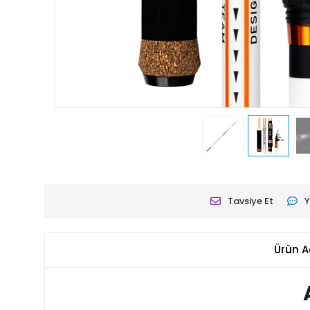
Tavsiye Et
Y
Ürün A