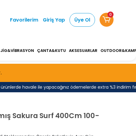
0
Favorilerim
Giriş Yap
Üye Ol
JİG&VİBRASYON
ÇANTA&KUTU
AKSESUARLAR
OUTDOOR&KAM
.
lerde havale ile yapacağınız ödemelerde extra %3 indirim fırsat
mış Sakura Surf 400Cm 100-