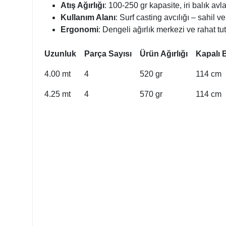
Atış Ağırlığı
: 100-250 gr kapasite, iri balık avlar
Kullanım Alanı
: Surf casting avcılığı – sahil 
Ergonomi
: Dengeli ağırlık merkezi ve rahat t
Uzunluk
Parça Sayısı
Ürün Ağırlığı
Kapalı 
4.00 mt
4
520 gr
114 cm
4.25 mt
4
570 gr
114 cm