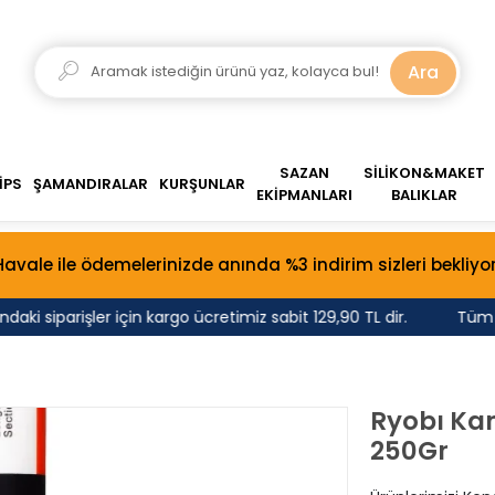
Ara
SAZAN
SİLİKON&MAKET
İPS
ŞAMANDIRALAR
KURŞUNLAR
EKİPMANLARI
BALIKLAR
Havale ile ödemelerinizde anında %3 indirim sizleri bekliyor
ki siparişler için kargo ücretimiz sabit 129,90 TL dir.
Tüm ürün
Ryobı Ka
250Gr