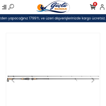
0
den yapacağınız 1799TL ve üzeri alışverişlerinizde kargo ücretsiz.