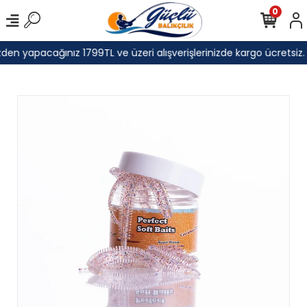
0
den yapacağınız 1799TL ve üzeri alışverişlerinizde kargo ücretsiz.