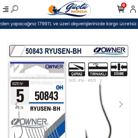
0
den yapacağınız 1799TL ve üzeri alışverişlerinizde kargo ücretsiz.