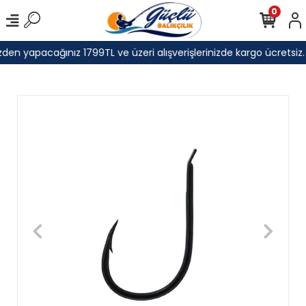
0
den yapacağınız 1799TL ve üzeri alışverişlerinizde kargo ücretsiz.