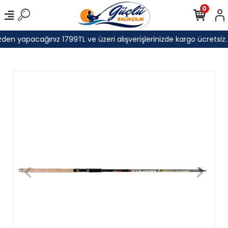
0
den yapacağınız 1799TL ve üzeri alışverişlerinizde kargo ücretsiz.