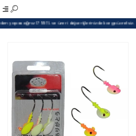
n yapacağınız 1799TL ve üzeri alışverişlerinizde kargo ücretsiz.