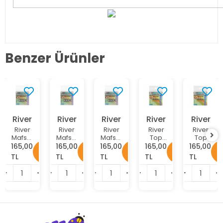
Benzer Ürünler
River
River
River
River
River
River
River
River
River
River
Mafsallı
Mafsallı
Mafsallı
Top
Top
Hareketli
Hareketli
Hareketli
kafa
kafa
165,00
165,00
165,00
165,00
165,00
3 GR
1.8 GR
1.5 GR
Jig
Jig
TL
TL
TL
TL
TL
4LÜ
4LÜ
4LÜ
Head
Head
Jig
Jig
Jig
2,5 GR
2 GR 4
Head
Head
Head
4 LÜ
LÜ
PAKET
PAKET