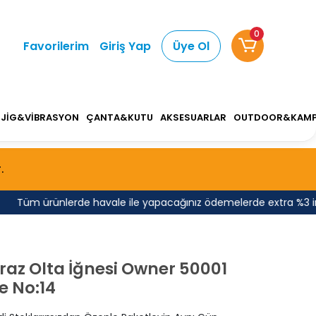
0
Favorilerim
Giriş Yap
Üye Ol
JİG&VİBRASYON
ÇANTA&KUTU
AKSESUARLAR
OUTDOOR&KAM
.
Tüm ürünlerde havale ile yapacağınız ödemelerde extra %3 indirim
az Olta İğnesi Owner 50001
e No:14