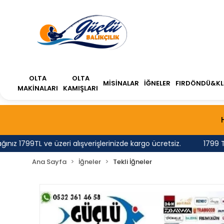
OLTA
OLTA
MİSİNALAR
İĞNELER
FIRDÖNDÜ&KL
MAKİNALARI
KAMIŞLARI
1799TL ve üzeri alışverişlerinizde kargo ücretsiz.
1799 TL'nin
Ana Sayfa
İğneler
Tekli İğneler