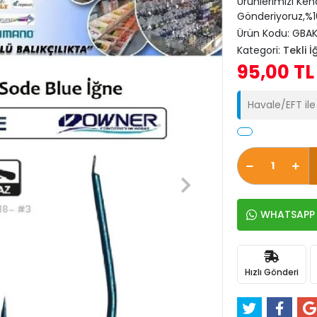
Ürünlerimizi Ken
Gönderiyoruz,%10
Ürün Kodu:
GBAK
Kategori:
Tekli İ
95,00 TL
Havale/EFT il
WHATSAPP İ
Hızlı Gönderi