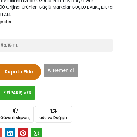
di Stoklarımızdan Özenle Paketleyip Aynı Gün
0 Orijinal Ürünler, Güçlü Markalar GÜÇLÜ BALIKÇILIK’ta
ITA14
ğneler
e
92,15 TL
Hemen Al
Sepete Ekle
LE SİPARİŞ VER
Güvenli Alışveriş
İade ve Değişim