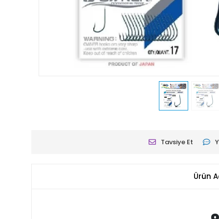
Tavsiye Et
Y
Ürün A