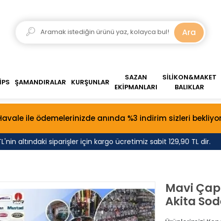
Ara
SAZAN
SİLİKON&MAKET
İPS
ŞAMANDIRALAR
KURŞUNLAR
EKİPMANLARI
BALIKLAR
Havale ile ödemelerinizde anında %3 indirim sizleri bekliyor
 altındaki siparişler için kargo ücretimiz sabit 129,90 TL dir.
Mavi Çapr
Akita Sod