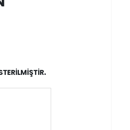
N
STERİLMİŞTİR.