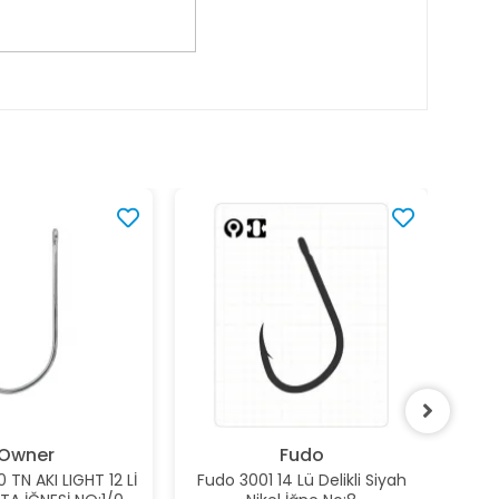
Owner
Fudo
TN AKI LIGHT 12 Lİ
Fudo 3001 14 Lü Delikli Siyah
Fud