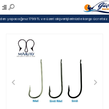
en yapacağınız 1799TL ve üzeri alışverişlerinizde kargo ücretsiz.