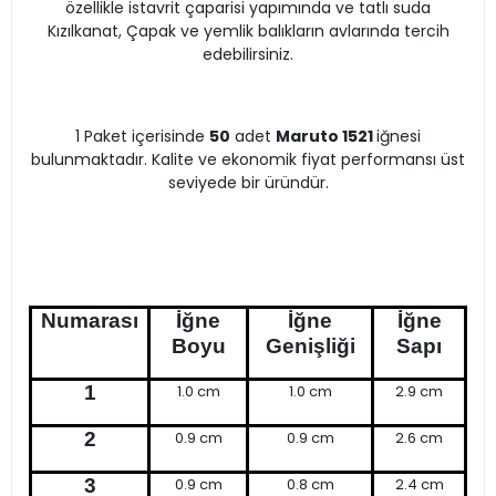
özellikle istavrit çaparisi yapımında ve tatlı suda
Kızılkanat, Çapak ve yemlik balıkların avlarında tercih
edebilirsiniz.
1 Paket içerisinde
50
adet
Maruto 1521
iğnesi
bulunmaktadır. Kalite ve ekonomik fiyat performansı üst
seviyede bir üründür.
Numarası
İğne
İğne
İğne
Boyu
Genişliği
Sapı
1
1.0 cm
1.0 cm
2.9 cm
2
0.9 cm
0.9 cm
2.6 cm
3
0.9 cm
0.8 cm
2.4 cm