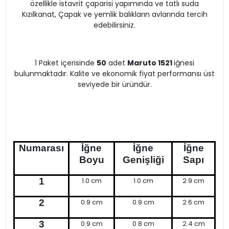
özellikle istavrit çaparisi yapımında ve tatlı suda
Kızılkanat, Çapak ve yemlik balıkların avlarında tercih
edebilirsiniz.
1 Paket içerisinde
50
adet
Maruto 1521
iğnesi
bulunmaktadır. Kalite ve ekonomik fiyat performansı üst
seviyede bir üründür.
Numarası
İğne
İğne
İğne
Boyu
Genişliği
Sapı
1
1.0 cm
1.0 cm
2.9 cm
2
0.9 cm
0.9 cm
2.6 cm
3
0.9 cm
0.8 cm
2.4 cm