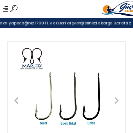
en yapacağınız 1799TL ve üzeri alışverişlerinizde kargo ücretsiz.